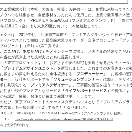
ス工業株式会社（本社：大阪市、社長：芳井敬一）は、創業以来培ってきた
ノウハウを結集させ、自然素材をふんだんに使用した、上質で最高級の木造
りプロジェクト「PREMIUM GranWood（プレミアムグランウッド）」東京
17年12月1日（金）より東京23区において、本格始動します。
クトは、2017年4月、兵庫県芦屋市の「プレミアムグランウッド 神戸・芦
ディハウスとして始動した最高級木造フルオーダー邸宅プロジェクト「プレ
プロジェクト（※1）の第二弾です。
、ここだけ、あなただけ」
をメインテーマに据え、お客さまの特別なこだわ
を当社が築き上げた技術力とともに提案します。
回の東京プロジェクトより、お客さまの夢の邸宅を実現させるためのトータ
「プレミアムデザインユニット」
を新設しました。これまでのお客さまへの
お客さまの夢を叶えるために全体統括する
「プロデューサー」
、お客様の窓
ター」
、設計をサポートする
「ソリューションプランナー」
に加え、デザイ
求し具現化する
「プレミアムデザイナー」
、工事面の管理を担う
「コンスト
お住まい後のプレミアムなサービス
「ライフサポートサービス」
の提供によ
から設計・建築、お住まい後まで生涯サポートします。
のたび、東京プロジェクトのケーススタディハウスとして「プレミアムグラ
力の家」を一般公開（※2）することとなりました。
リリース：2017年4月12日「PREMIUM GranWood(プレミアムグランウッド)」始動。
L：
http://www.daiwahouse.com/about/release/house/20170412092413.html
案内は完全予約制です。