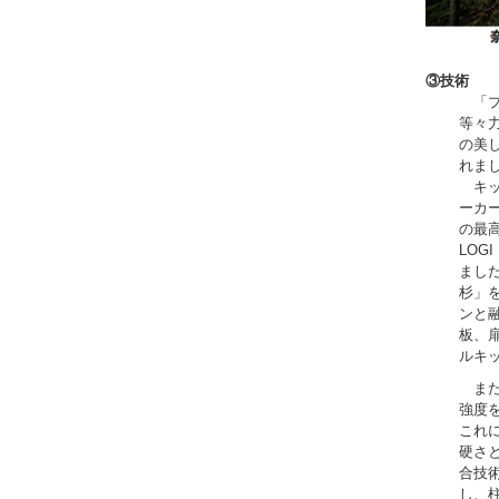
③
技術
「プ
等々
の美
れま
キッ
ーカー
の最高
LOG
まし
杉」
ンと
板、
ルキ
また
強度
これ
硬さ
合技
し、