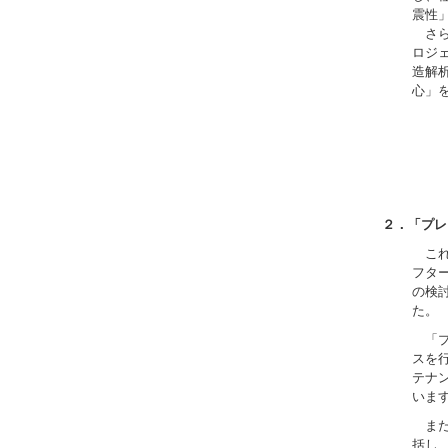
震性
さら
ロジ
造解
心」
２．「プレ
これ
フター
の検
「プ
スを
テナ
いま
また
括し