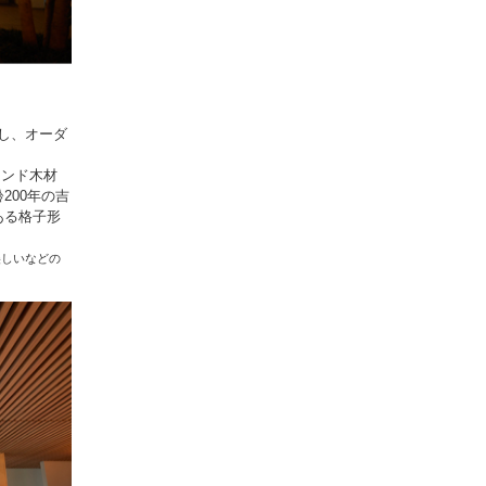
し、オーダ
ランド木材
200年の吉
ある格子形
美しいなどの