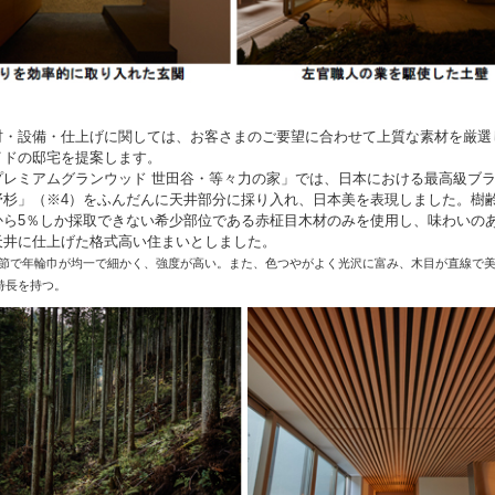
・設備・仕上げに関しては、お客さまのご要望に合わせて上質な素材を厳選
イドの邸宅を提案します。
レミアムグランウッド 世田谷・等々力の家」では、日本における最高級ブ
野杉」（※4）をふんだんに天井部分に採り入れ、日本美を表現しました。樹齢
から5％しか採取できない希少部位である赤柾目木材のみを使用し、味わいの
天井に仕上げた格式高い住まいとしました。
無節で年輪巾が均一で細かく、強度が高い。また、色つやがよく光沢に富み、木目が直線で
特長を持つ。