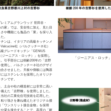
レミアムグランウッド 世田谷・
力の家」では、安全性に加え、見た目
しさや機能にも逸品の「業」を採り入
した。
チンは、イタリアの高級キッチンメ
Valcucine社（バルクッチーネ社）
級グレードキッチン「GENIUS
I（ジーニアス・ロッチ）」を採用し
「ジーニアス・ロッチ
た。引手部分には樹齢200年の「吉野
を使用し、バルクッチーネ社のデザイ
融合させました。天板や側板には陶器
扉にはステンレスを採用したオリジナ
ッチンです。
、土台や柱の構造材には非常に高い
を備えた「吉野檜」を使用しました。
に当社の工業化住宅技術を応用した、
と粘り強さを兼ね備えたオリジナル接
術「ワンスリット接合金物」を採用
柱や梁を接合することで、高度の「耐