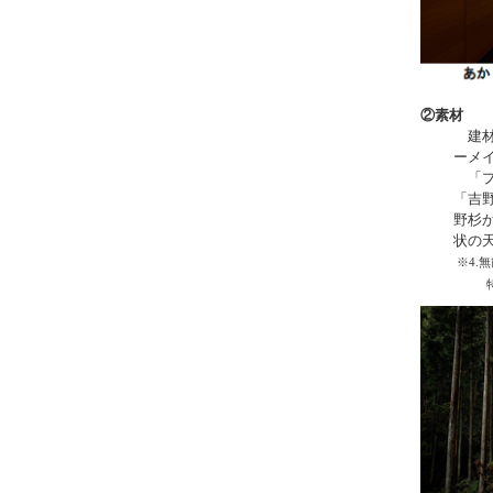
②
素材
建材
ーメ
「プ
「吉
野杉
状の
※4.