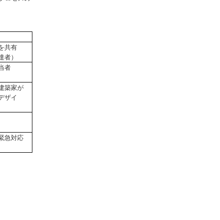
を共有
達者）
当者
建築家が
デザイ
緊急対応