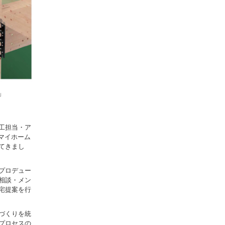
」
工担当・ア
、マイホーム
てきまし
プロデュー
相談・メン
宅提案を行
づくりを統
プロセスの