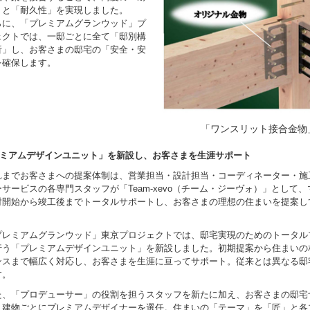
」と「耐久性」を実現しました。
に、「プレミアムグランウッド」プ
ェクトでは、一邸ごとに全て「邸別構
析」し、お客さまの邸宅の「安全・安
を確保します。
「ワンスリット接合金物
ミアムデザインユニット」を新設し、お客さまを生涯サポート
までお客さまへの提案体制は、営業担当・設計担当・コーディネーター・施
サービスの各専門スタッフが「Team-xevo（チーム・ジーヴォ）」として
討開始から竣工後までトータルサポートし、お客さまの理想の住まいを提案し
た。
レミアムグランウッド」東京プロジェクトでは、邸宅実現のためのトータル
行う「プレミアムデザインユニット」を新設しました。初期提案から住まいの
ンスまで幅広く対応し、お客さまを生涯に亘ってサポート。従来とは異なる邸
す。
、「プロデューサー」の役割を担うスタッフを新たに加え、お客さまの邸宅
、建物ごとにプレミアムデザイナーを選任。住まいの「テーマ」を「匠」と各