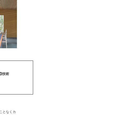
③
技術
ことなくカ