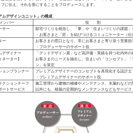
ッフに伝え、それを形にすることをプロデュースします。
アムデザインユニット」の構成
メンバー
役 割
ーサー
邸宅づくりを統括し、「夢」や「住まいづくりの課題」
者】
・お客さまと「匠」を結びつけるコミュニケーター（伝
ター
お客さまの窓口となり、常にお客さまと寄り添う営業担
・プロデューサーのサポート役
ムデザイナー
「グッドデザイン賞」など高評価・実績を持つ社内外の
ィネーター】
お客さまのニーズを抽出し、住まいの「コンセプト」「
ン」を策定
ションプランナー
プレミアムデザイナーのコンセプトを具現化する設計士
・プレミアムデザイナーのサポート役
ラクションチーフ
施工管理から建物の補修やメンテナンス、水漏れなどの
ポートサービス
以外にも、植栽の定期的なメンテナンスなどもサービス