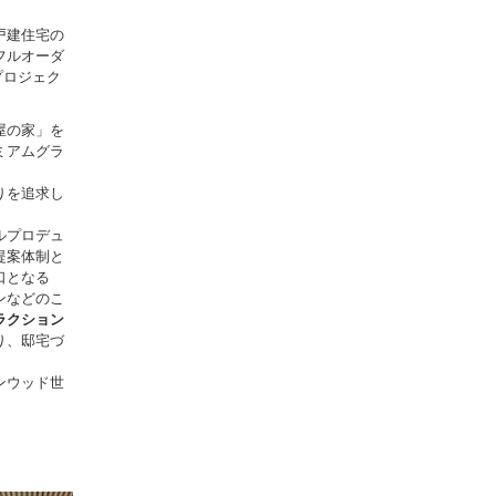
戸建住宅の
フルオーダ
プロジェク
屋の家」を
ミアムグラ
りを追求し
ルプロデュ
提案体制と
口となる
ンなどのこ
ラクション
り、邸宅づ
ンウッド世