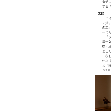
タチ
する
①
匠
ハイ
ン賞
名工
一つ
「プ
屋一
空・
まし
なお
仕上
と「
※3.