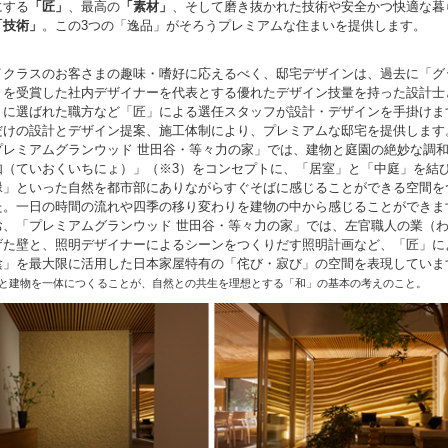
にする
「匠」
、最高の
「素材」
、そして磨き抜かれた技術や安全かつ快適な暮
「技術」
。この3つの「逸品」がそろうプレミアムな住まいを提供します。
クラスのお客さまの趣味・嗜好に応えるべく、邸宅デザインは、過去に「グ
」を受賞した社内デザイナーを代表とする優れたデザイン技量を持った設計士
」に選ばれた職方など「匠」による選任スタッフが設計・デザインを手掛けま
だけの設計とデザイン提案、施工体制により、プレミアムな邸宅を提供します
レミアムグランウッド 世田谷・等々力の家」では、建物と庭園の絶妙な調
如（ていおくいちにょ）」（※3）をコンセプトに、「居室」と「中庭」を結
緑」といった自然を都市部にありながらすぐそばに感じることができる空間を
た。一日の時間の流れや四季の移り変わりを建物の中から感じることができま
、「プレミアムグランウッド 世田谷・等々力の家」では、左官職人の業（
げた壁と、照明デザイナーによるシーンをつくりだす照明計画など、「匠」に
陰」を最大限に活用した日本家屋特有の「侘び・寂び」の空間を表現していま
庭と建物を一体につくることが、自然との共生を理想とする「和」の基本の考えのこと。