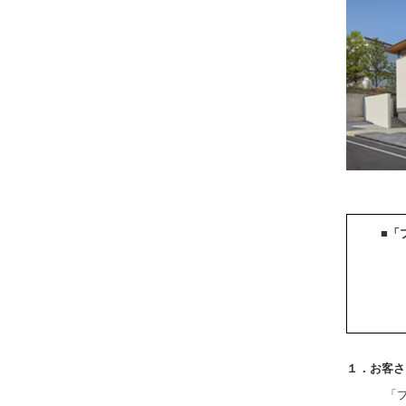
■
「
１．お客さ
「プ