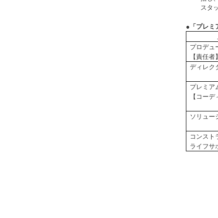
スタ
●「プレミ
プロデュ
【責任
ディレク
プレミア
【コーデ
ソリュー
コンスト
ライフサ