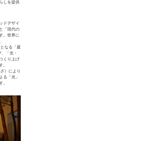
らしを提供
ッドデザイ
と「現代の
す。世界に
。
和となる「庭
び、「光・
つくり上げ
す。
わざ）により
よる「光」
す。