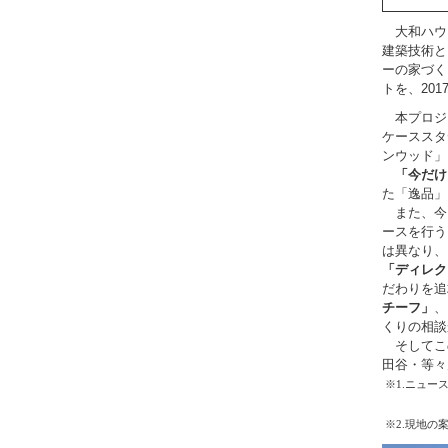
大和ハウ
建築技術と
ーの家づく
トを、20
本プロジェ
ケーススタ
ンウッド」
「今だけ
た「逸品」
また、今
ースを行う
は異なり、
「ディレク
だわりを追
チーフ」
、
くりの相談
そしてこ
田谷・等々
※1.ニュース
UR
※2.現地の