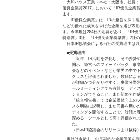
大和ハウス工業（本社：大阪市、社長：芳
優良企業賞2017」において「IR優良企
ます。
「IR優良企業賞」は、IRの趣旨を深く
などの優れた成果を挙げた企業を選び表彰
す。今年度は284社の応募があり、「IR優
特別賞」3社、「IR優良企業奨励賞」2社
日本IR協議会による当社の受賞理由は以
■受賞理由
近年、IR活動を強化し、その姿勢
開示、経営へのフィードバック、事
会などのイベントなどが業界の中で
クラスと評価されました。数値によ
が詳細かつ分かりやすく、事業分野
ールミーティングでも有益な ディ
ションができること、また初めて作
「統合報告書」では企業価値向上の
スを明確に説明し、また同書を用い
ティングを開催することで、対話と
深める ツールとして高く評価され
た。
（日本IR協議会のリリースより抜粋
当社は今後も、中長期的な企業価値を判