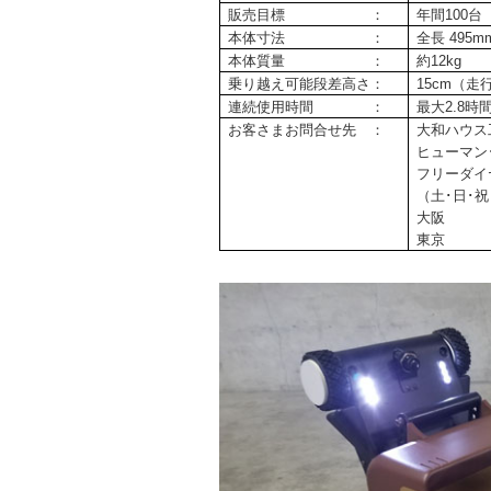
販売目標 ：
年間100台
本体寸法 ：
全長 495m
本体質量 ：
約12kg
乗り越え可能段差高さ：
15cm（
連続使用時間 ：
最大2.8
お客さまお問合せ先 ：
大和ハウス
ヒューマン
フリーダイヤル
（土･日･
大阪 ：0
東京 ：0