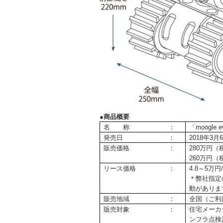
●
商品概要
名 称 ：
「moogl
発売日 ：
2018年3月
販売価格 ：
280万円
260万円
リース価格 ：
4.8～5万
＊弊社指定
動が
ありま
販売地域 ：
全国（ご利
販売対象 ：
住宅メーカ
ンフラ点検