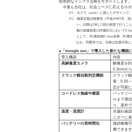
効率的なインフラ点検をサポートします。
今後も当社は、社会ニーズに応えるロボ
※1．モグラ（mole）に模したデザイン
※2．橋梁定期点検要領（平成26年6月、
い、以降は5年に1回の頻度で行うこ
幅の損傷程度の評価区分において0.
として、RC構造物0.2mm未満、PC構
なお、同要領では、点検は近接目視によ
●
「moogle evo」で導入した新たな機能
導入機器
内容
高解像度カメラ
解像度を約
0.3mmか
クラック幅自動判定機能
クラック幅
黄：0.20
定が可能
コードレス無線中継器
バッテリー
ｍまで通
り、屋外
温度・湿度計
水漏れ確
ニターに
バッテリーの長時間化
連続稼働可
働できま