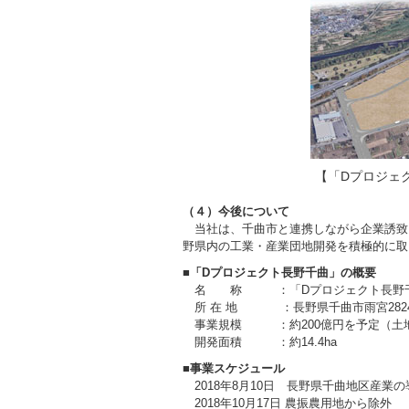
【「Dプロジェ
（４）今後について
当社は、千曲市と連携しながら企業誘致
野県内の工業・産業団地開発を積極的に取
■「
D
プロジェクト長野千曲
」の概要
名 称 ：「Dプロジェクト長野
所 在 地 ：長野県千曲市雨宮2824
事業規模 ：約200億円を予定（土
開発面積 ：約14.4ha
■事業スケジュール
2018年8月10日
長野県千曲地区産業の
2018年10月17日 農振農用地から除外