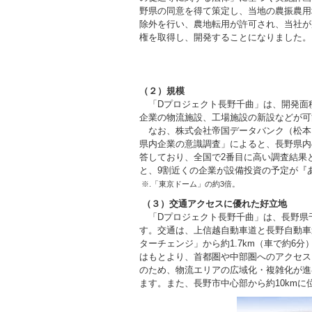
野県の同意を得て策定し、当地の農振農用
除外を行い、農地転用が許可され、当社が
権を取得し、開発することになりました。
（２）規模
「Dプロジェクト長野千曲」は、開発面積約
企業の物流施設、工場施設の新設などが可
なお、株式会社帝国データバンク（松本・
県内企業の意識調査」によると、長野県内の
答しており、全国で2番目に高い調査結果と
と、9割近くの企業が設備投資の予定が『
※.「東京ドーム」の約3倍。
（３）交通アクセスに優れた好立地
「Dプロジェクト長野千曲」は、長野県
す。交通は、上信越自動車道と長野自動車
ターチェンジ」から約1.7km（車で約6
はもとより、首都圏や中部圏へのアクセス
のため、物流エリアの広域化・複雑化が進
ます。また、長野市中心部から約10km