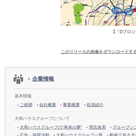
【「Dプロ
このリリースの画像をダウンロードす
企業情報
基本情報
ご挨拶
会社概要
事業概要
役員紹介
大和ハウスグループについて
大和ハウスグループの“将来の夢”
理念体系
グループシン
広告・協賛活動
大和ハウスグループ一覧
動画で見る大