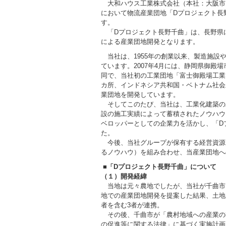
大和ハウス工業株式会社（本社：大阪市、社
において物流産業団地「Dプロジェクト長
す。
「Dプロジェクト長野千曲」は、長野県
による産業団地開発となります。
当社は、1955年の創業以来、製造施設
ています。2007年4月には、静岡県御殿
同で、当社初の工業団地「富士御殿場工業
カ所、インドネシア共和国・ベトナム社会
業団地を開発しています。
そしてこのたび、当社は、工業化建築の
設の施工実績によって蓄積されたノウハウ
ベロッパーとしての企業力を活かし、「D
た。
今後、当社グループが保有する経営資源
るノウハウ）を組み合わせ、当産業団地へ
■
「
D
プロジェクト長野千曲
」について
（１）開発経緯
当地は元々農地でしたが、当社が千曲市
地での産業団地開発を提案した結果、土地
者を含む3者が連携。
その後、千曲市が「農村地域への産業の
の促進等に関する法律」に基づく実施計画