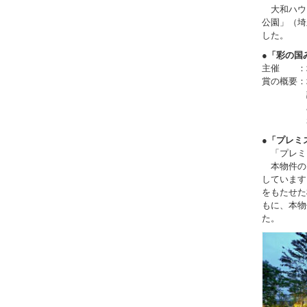
大和ハウ
公園」（埼
した。
●「彩の国
主催 ：
賞の概要：
計画を作
みどり
れた緑化
●「プレミ
「プレミス
本物件の
しています
をもたせた
もに、本物
た。