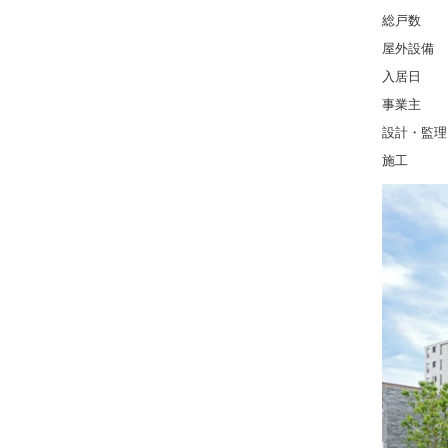
総戸数 ：
屋外設備 
入居日 ：2
事業主 
設計・監理
施工 ：