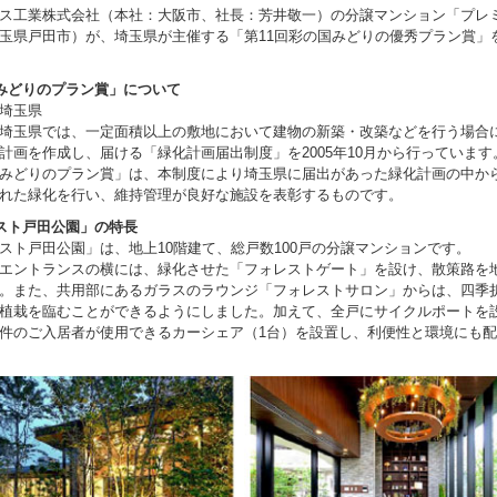
ス工業株式会社（本社：大阪市、社長：芳井敬一）の分譲マンション「プレ
玉県戸田市）が、埼玉県が主催する「第11回彩の国みどりの優秀プラン賞」
みどりのプラン賞」について
埼玉県
埼玉県では、一定面積以上の敷地において建物の新築・改築などを行う場合
成し、届ける「緑化計画届出制度」を2005年10月から行っています
のプラン賞」
は、本制度により埼玉県に届出があった緑化計画の中か
を行い、維持管理が良好な施設を表彰するものです。
スト戸田公園」の特長
ト戸田公園」は、地上10階建て、総戸数100戸の分譲マンションです。
エントランスの横には、緑化させた「フォレストゲート」を設け、散策路を
。また、共用部にあるガラスのラウンジ「フォレストサロン」からは、四季
植栽を臨むことができるようにしました。加えて、全戸にサイクルポートを
件のご入居者が使用できるカーシェア（1台）を設置し、利便性と環境にも