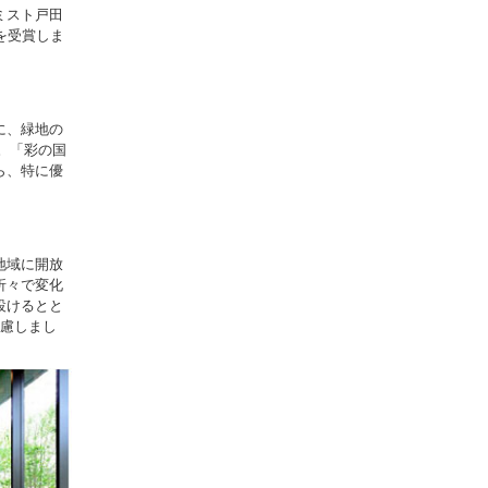
ミスト戸田
を受賞しま
に、緑地の
。「彩の国
ら、特に優
地域に開放
折々で変化
設けるとと
配慮しまし