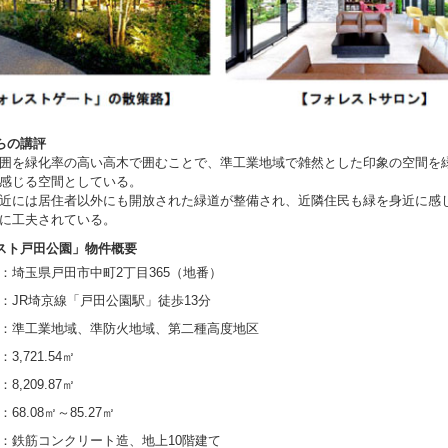
らの講評
囲を緑化率の高い高木で囲むことで、準工業地域で雑然とした印象の空間を
感じる空間としている。
近には居住者以外にも開放された緑道が整備され、近隣住民も緑を身近に感
に工夫されている。
スト戸田公園」物件概要
埼玉県戸田市中町2丁目365（地番）
R埼京線「戸田公園駅」徒歩13分
：準工業地域、準防火地域、第二種高度地区
3,721.54㎡
,209.87㎡
68.08㎡～85.27㎡
：鉄筋コンクリート造、地上10階建て