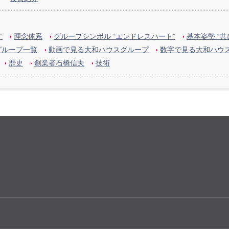
”
理念体系
グループシンボル “エンドレスハート”
基本姿勢 “
グループ一覧
動画で見る大和ハウスグループ
数字で見る大和ハウ
歴史
創業者石橋信夫
技術