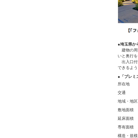
●埼玉県か
建物の周
いと奥行を
出入口付
できるよう
●「プレミ
所在地 ：
交通 ：J
地域・地区
敷地面積 ：
延床面積 ：8
専有面積 ：
構造・規模