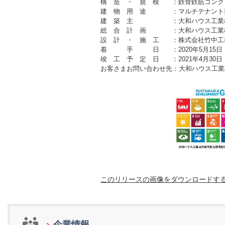
構 造 ・ 規 模 ：鉄骨鉄筋コンク
建 物 用 途 ：マルチテナント
建 築 主 ：大和ハウス工業
総 合 計 画 ：大和ハウス工業
設 計 ・ 施 工 ：株式会社竹中工
着 手 日 ：2020年5月15日
竣 工 予 定 日 ：2021年4月30日
お客さまお問い合わせ先：大和ハウス工業株式会
福岡支社建築事業部 T
このリリースの画像をダウンロードす
企業情報