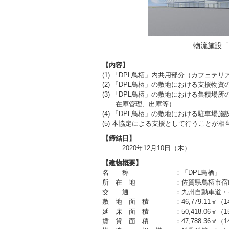
物流施設「
【内容】
(1) 「DPL鳥栖」内共用部分（カフェ
(2) 「DPL鳥栖」の敷地における支援物
(3) 「DPL鳥栖」の敷地における集積
在庫管理、出庫等）
(4) 「DPL鳥栖」の敷地における駐車場
(5) 本協定による支援として行うことが
【締結日】
2020年12月10日（木
）
【建物概要】
名 称 ：「DPL鳥栖」
所 在 地 ：佐賀県鳥栖市宿町字平塚
交 通 ：九州自動車道・長崎自動
敷 地 面 積 ：46,779.11㎡（14,
延 床 面 積 ：50,418.06㎡（15,
賃 貸 面 積 ：47,788.36㎡（14,