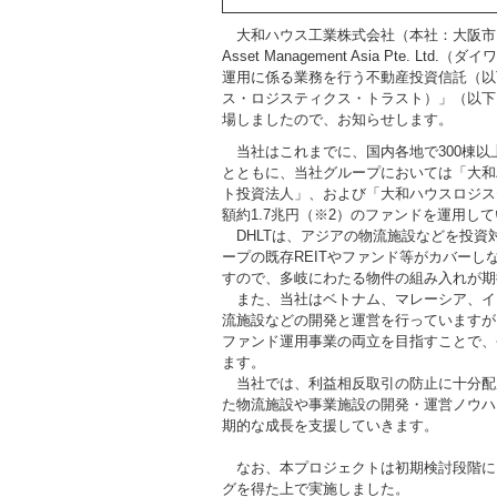
大和ハウス工業株式会社（本社：大阪市、社長
Asset Management Asia Pte
運用に係る業務を行う不動産投資信託（以下、REIT
ス・ロジスティクス・トラスト）」（以下
場しましたので、お知らせします。
当社はこれまでに、国内各地で300棟以上
とともに、当社グループにおいては「大和
ト投資法人」、および「大和ハウスロジス
額約1.7兆円（※2）のファンドを運用し
DHLTは、アジアの物流施設などを投資対
ープの既存REITやファンド等がカバーし
すので、多岐にわたる物件の組み入れが期
また、当社はベトナム、マレーシア、イ
流施設などの開発と運営を行っていますが
ファンド運用事業の両立を目指すことで、
ます。
当社では、利益相反取引の防止に十分配
た物流施設や事業施設の開発・運営ノウハ
期的な成長を支援していきます。
なお、本プロジェクトは初期検討段階に
グを得た上で実施しました。