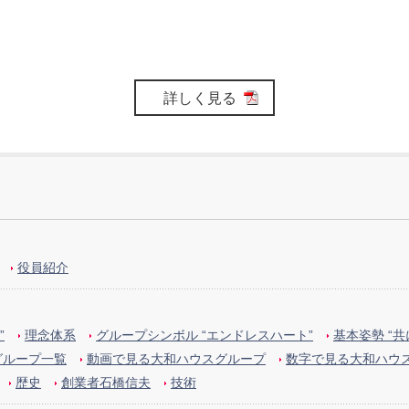
。
詳しく見る
役員紹介
”
理念体系
グループシンボル “エンドレスハート”
基本姿勢 “
グループ一覧
動画で見る大和ハウスグループ
数字で見る大和ハウ
歴史
創業者石橋信夫
技術