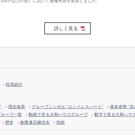
00戸以上の部）において最優秀賞を受賞しました。
詳しく見る
役員紹介
”
理念体系
グループシンボル “エンドレスハート”
基本姿勢 “
グループ一覧
動画で見る大和ハウスグループ
数字で見る大和ハウ
歴史
創業者石橋信夫
技術