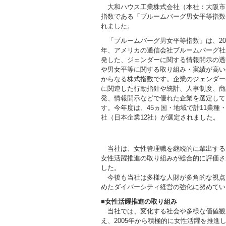
大和ハウス工業株式会社（本社：大阪市、社
指数である「ブルームバーグ男女平等指数(Bloomb
れました。
「ブルームバーグ男女平等指数」は、20
年、アメリカの通信会社ブルームバーグ社
発した、ジェンダーに関する情報開示の透
や男女平等に関する取り組み・実績が高い
からなる株式指数です。企業のジェンダー
に関連した行動指針や統計、人事制度、商
発、情報開示などで優れた企業を選定して
す。今年度は、45ヵ国・地域で計11業種・4
社（日本企業12社）が選定されました。
当社は、女性管理職を継続的に輩出する
女性活躍推進の取り組みが総合的に評価さ
した。
今後も当社は多様な人財が多角的な視点
めたダイバーシティ経営の強化に努めてい
■
女性活躍推進の取り組み
当社では、変化する社会や多様な価値観
え、2005年から積極的に女性活躍を推進