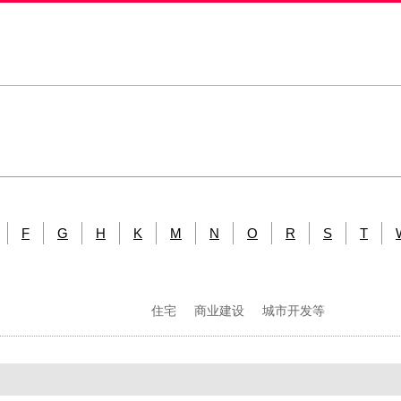
F
G
H
K
M
N
O
R
S
T
住宅
商业建设
城市开发等