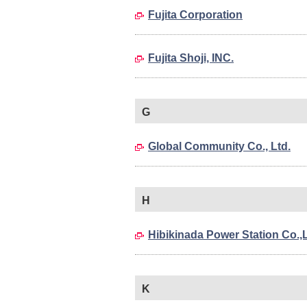
Fujita Corporation
Fujita Shoji, INC.
G
Global Community Co., Ltd.
H
Hibikinada Power Station Co.,L
K