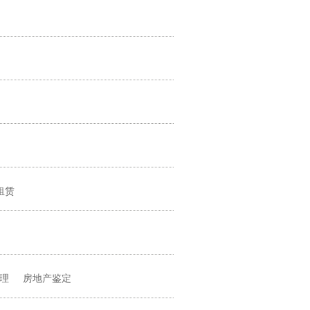
租赁
理
房地产鉴定