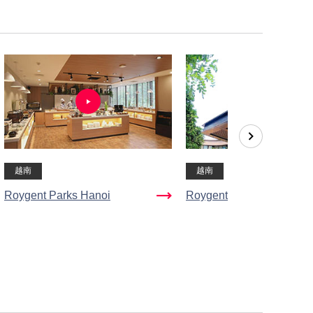
越南
越南
Roygent Parks Hanoi
Roygent Parks Hai Phon