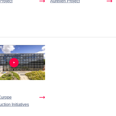
Project
Aurelien Project
Europe
ction Initiatives