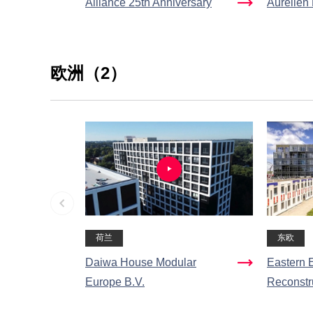
Alliance 25th Anniversary
Aurelien 
欧洲（2）
荷兰
东欧
Daiwa House Modular
Eastern 
Europe B.V.
Reconstru