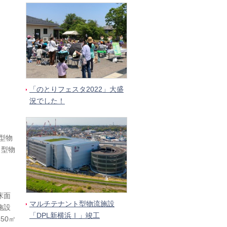
「のとりフェスタ2022」大盛
況でした！
型物
ト型物
床面
マルチテナント型物流施設
施設
「DPL新横浜Ⅰ」竣工
50㎡