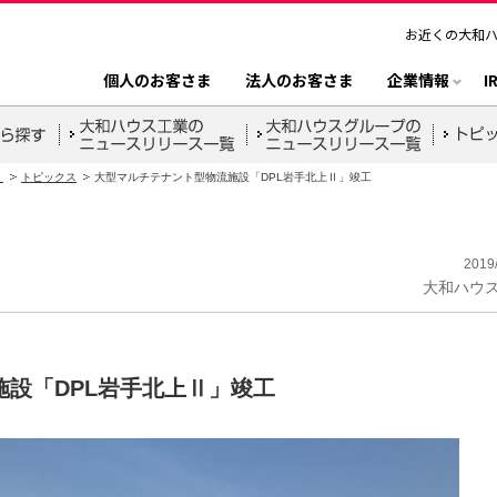
お近くの大和
個人のお客さま
法人のお客さま
企業情報
I
）
トピックス
大型マルチテナント型物流施設「DPL岩手北上Ⅱ」竣工
2019
大和ハウ
設「DPL岩手北上Ⅱ」竣工