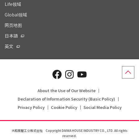
Life领域
Global领域
网页地图
日本語
英文
About the Use of Our Website
Declaration of Information Security (Basic Policy)
Privacy Policy
Cookie Policy
Social Media Policy
大和房屋工业株式会社 Copyright DAIWA HOUSE INDUSTRY CO., LTD. All rights
reserved.