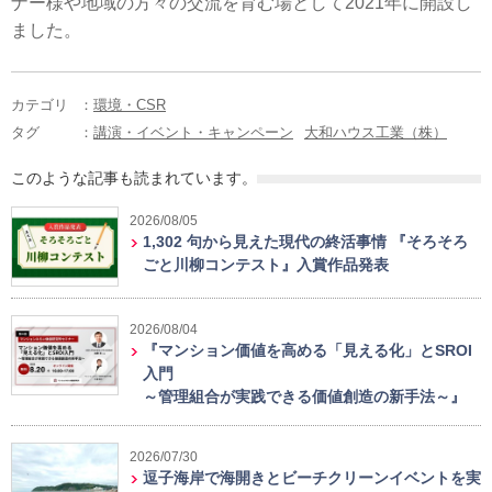
ナー様や地域の方々の交流を育む場として2021年に開設し
ました。
カテゴリ
：
環境・CSR
タグ
：
講演・イベント・キャンペーン
大和ハウス工業（株）
このような記事も読まれています。
2026/08/05
1,302 句から見えた現代の終活事情 『そろそろ
ごと川柳コンテスト』入賞作品発表
2026/08/04
『マンション価値を高める「見える化」とSROI
入門
～管理組合が実践できる価値創造の新手法～』
2026/07/30
逗子海岸で海開きとビーチクリーンイベントを実