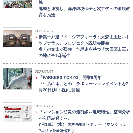
施
地域と連携し、海洋環境保全と次世代への環境教
育を推進
2026/07/17
新築一戸建『イニシアフォーラム大森山王ヒルト
ップテラス』プロジェクト説明会開始
多くの文士が居住した歴史を持つ「大田区山王」
の地に全9邸誕生
2026/07/07
「PARKERS TOKYO」開業6周年
「生活の木」とのコラボレーションイベントを7
月20日(月・祝)に開催
2026/07/02
『マンション防災の最前線～地域特性、空間分析
から読み解く～』
7月16日（木） 無料WEBセミナー（マンション
みらい価値研究所）