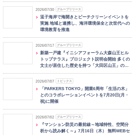
グループリリース
2026/07/30
逗子海岸で海開きとビーチクリーンイベントを
実施 地域と連携し、海洋環境保全と次世代への
環境教育を推進
グループリリース
2026/07/17
新築一戸建『イニシアフォーラム大森山王ヒル
トップテラス』プロジェクト説明会開始 多くの
文士が居住した歴史を持つ「大田区山王」の…
トピックス
2026/07/07
「PARKERS TOKYO」開業6周年「生活の木」
とのコラボレーションイベントを7月20日(月・
祝)に開催
グループリリース
2026/07/02
『マンション防災の最前線～地域特性、空間分
析から読み解く～』7月16日（木） 無料WEBセ