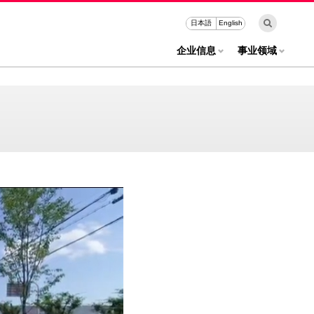
日本語
English
企业信息
事业领域