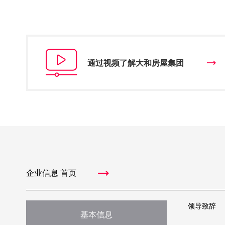
通过视频了解大和房屋集团
企业信息 首页
领导致辞
基本信息