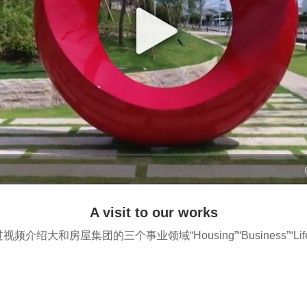
A visit to our works
过视频介绍大和房屋集团的三个事业领域
“Housing”“Business”“Li