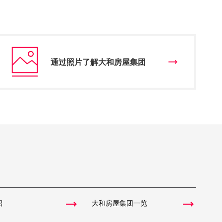
通过照片了解大和房屋集团
绍
大和房屋集团一览