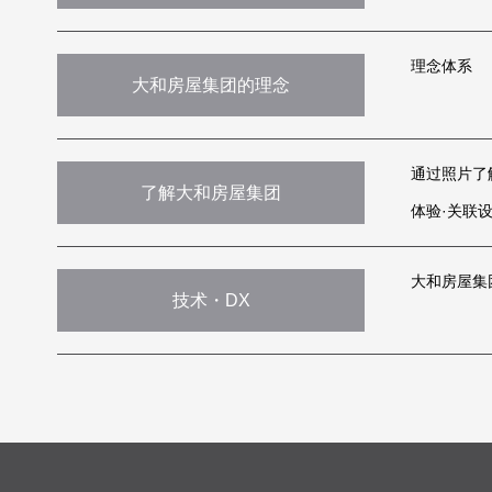
理念体系
大和房屋集团的理念
通过照片了
了解大和房屋集团
体验·关联设
大和房屋集
技术・DX