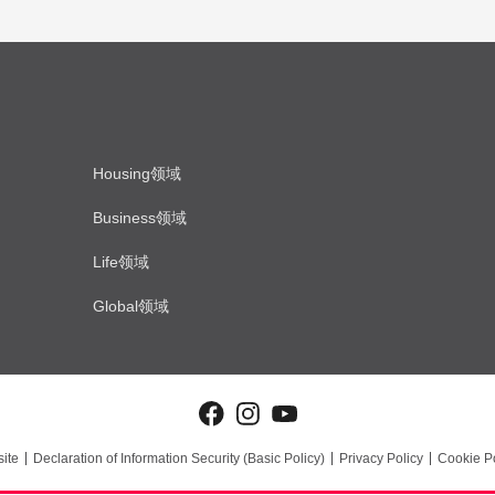
Housing领域
Business领域
Life领域
Global领域
ite
Declaration of Information Security (Basic Policy)
Privacy Policy
Cookie Po