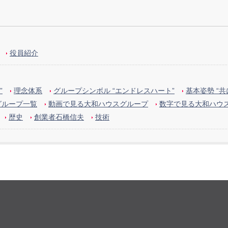
役員紹介
”
理念体系
グループシンボル “エンドレスハート”
基本姿勢 “
グループ一覧
動画で見る大和ハウスグループ
数字で見る大和ハウ
歴史
創業者石橋信夫
技術