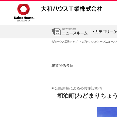
大和ハウス工業トップ
大和ハウスグループニュース
報道関係各位
■ 公民連携による公共施設整備
「和泊町(わどまりちょ