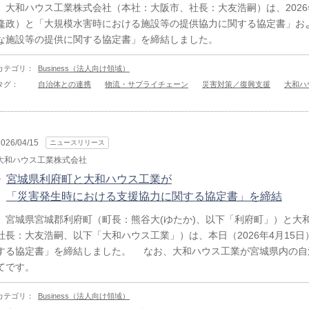
大和ハウス工業株式会社（本社：大阪市、社長：大友浩嗣）は、2026
隆政）と「大規模水害時における施設等の提供協力に関する協定書」お
な施設等の提供に関する協定書」を締結しました。
カテゴリ：
Business（法人向け領域）
タグ：
自治体との連携
物流・サプライチェーン
災害対策／復興支援
大和ハ
2026/04/15
ニュースリリース
大和ハウス工業株式会社
宮城県利府町と大和ハウス工業が
「災害発生時における支援協力に関する協定書」を締結
宮城県宮城郡利府町（町長：熊谷大(ゆたか)、以下「利府町」）と大
社長：大友浩嗣、以下「大和ハウス工業」）は、本日（2026年4月15
する協定書」を締結しました。 なお、大和ハウス工業が宮城県内の自
てです。
カテゴリ：
Business（法人向け領域）