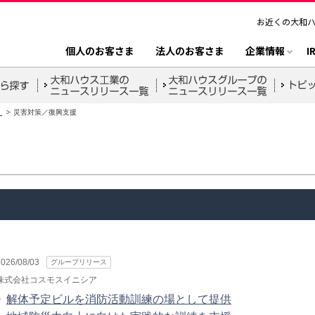
お近くの大和
個人のお客さま
法人のお客さま
企業情報
I
）
災害対策／復興支援
2026/08/03
グループリリース
株式会社コスモスイニシア
解体予定ビルを消防活動訓練の場として提供