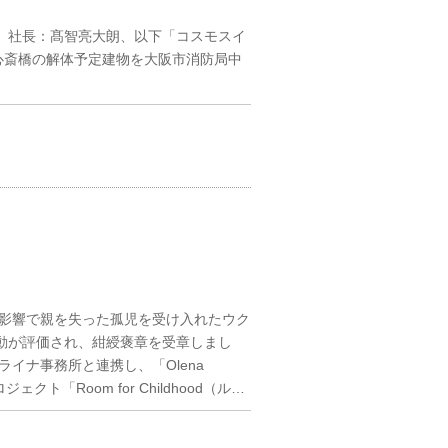
、社長：髙智亮大朗、以下「コスモスイ
東心斎橋の解体予定建物を大阪市消防局中
の影響で親を失った孤児を受け入れたウク
動が評価され、紺綬褒章を受章しまし
イナ事務所と連携し、「Olena
ェクト「Room for Childhood（ル…