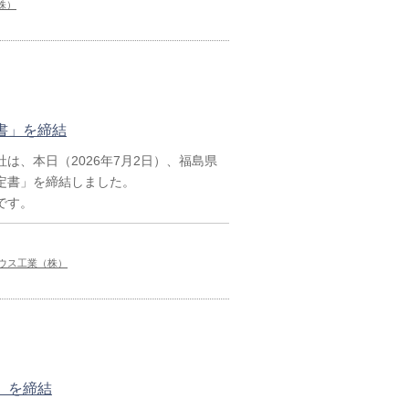
株）
書」を締結
、本日（2026年7月2日）、福島県
定書」を締結しました。
です。
ウス工業（株）
」を締結