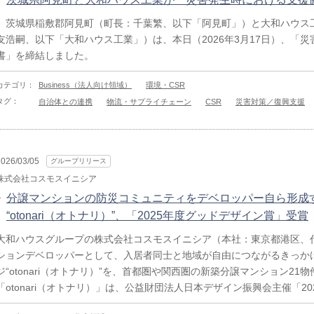
茨城県稲敷郡阿見町（町長：千葉繁、以下「阿見町」）と大和ハウス
友浩嗣、以下「大和ハウス工業」）は、本日（2026年3月17日）、「
書」を締結しました。
カテゴリ：
Business（法人向け領域）
環境・CSR
タグ：
自治体との連携
物流・サプライチェーン
CSR
災害対策／復興支援
2026/03/05
グループリリース
株式会社コスモスイニシア
分譲マンションの防災コミュニティをデベロッパー自ら形成
“otonari（オトナリ）”、「2025年度グッドデザイン賞」受賞
大和ハウスグループの株式会社コスモスイニシア（本社：東京都港区、
ションデベロッパーとして、入居者同士と地域が自由につながるきっか
ジ“otonari（オトナリ）”を、首都圏や関西圏の新築分譲マンション2
「otonari（オトナリ）」は、公益財団法人日本デザイン振興会主催「2