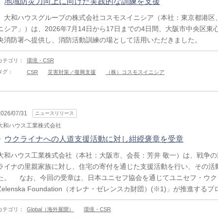
地域防災力向上に向けた実践的な訓練を支援
大和ハウスグループの株式会社コスモスイニシア（本社：東京都港区
ニシア」）は、2026年7月14日から17日までの4日間、大阪市中央区
央消防署へ提供し、消防活動訓練の場として活用いただきました。
カテゴリ：
環境・CSR
タグ：
CSR
災害対策／復興支援
（株）コスモスイニシア
2026/07/31
ニュースリリース
大和ハウス工業株式会社
ウクライナへの人道支援活動に対し紺綬褒章を受章
大和ハウス工業株式会社（本社：大阪市、会長：芳井 敬一）は、戦争
ライナの里親家族に対し、住宅の寄付を通じた支援活動を行い、その活
た。 なお、今回の受章は、日本ユニセフ協会を通じてユニセフ・ウクラ
Zelenska Foundation（オレナ・ゼレンスカ財団）(※1)」が推進するプロジ
カテゴリ：
Global（海外展開）
環境・CSR