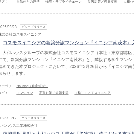
タグ：
自治体との連携
物流・サプライチェーン
災害対策／復興支援
大和ハ
2026/03/23
グループリリース
株式会社コスモスイニシア
コスモスイニシアの新築分譲マンション『イニシア南茨木』
大和ハウスグループの株式会社コスモスイニシア（本社：東京都港区、
にて、新築分譲マンション『イニシア南茨木』と、隣接する学生マンシ
進めてきた本プロジェクトにおいて、2026年3月26日から『イニシア
知らせします。
カテゴリ：
Housing（住宅領域）
タグ：
マンション
災害対策／復興支援
（株）コスモスイニシア
2026/03/17
ニュースリリース
大和ハウス工業株式会社
茨城県阿見町と大和ハウス工業が「災害発生時における支援