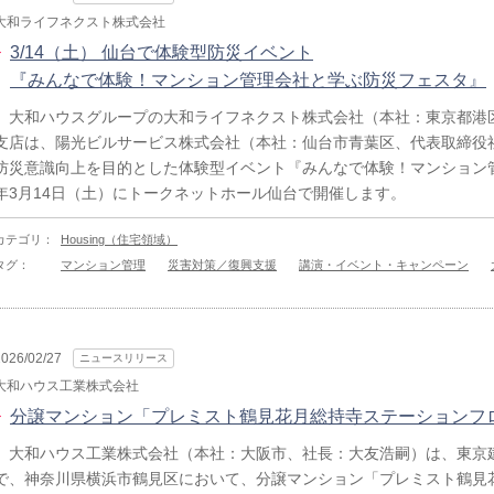
大和ライフネクスト株式会社
3/14（土） 仙台で体験型防災イベント
『みんなで体験！マンション管理会社と学ぶ防災フェスタ』
大和ハウスグループの大和ライフネクスト株式会社（本社：東京都港区
支店は、陽光ビルサービス株式会社（本社：仙台市青葉区、代表取締役
防災意識向上を目的とした体験型イベント『みんなで体験！マンション管
年3月14日（土）にトークネットホール仙台で開催します。
カテゴリ：
Housing（住宅領域）
タグ：
マンション管理
災害対策／復興支援
講演・イベント・キャンペーン
2026/02/27
ニュースリリース
大和ハウス工業株式会社
分譲マンション「プレミスト鶴見花月総持寺ステーションフ
大和ハウス工業株式会社（本社：大阪市、社長：大友浩嗣）は、東京
で、神奈川県横浜市鶴見区において、分譲マンション「プレミスト鶴見