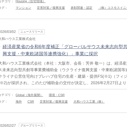
カテゴリ：
Housing（住宅領域）
タグ：
マンション
災害対策／復興支援
表彰関連・認定
（株）コスモスイニ
2026/03/02
ニュースリリース
大和ハウス工業株式会社
経済産業省の令和6年度補正「グローバルサウス未来志向型
興支援・中東欧諸国等連携強化）」事業に採択
大和ハウス工業株式会社（本社：大阪市、会長：芳井 敬一）は、経済産
ス未来志向型共創等事業費補助金（ウクライナ復興支援・中東欧諸国等
クライナ公営住宅向けプレハブ住宅の生産・建築・提供FS(※1)（フィ
(※2)が採択され、このたび補助金の交付が決定し、2026年2月27日
カテゴリ：
Global（海外展開）
環境・CSR
タグ：
海外
CSR
災害対策／復興支援
大和ハウス工業（株）
2026/02/27
グループリリース