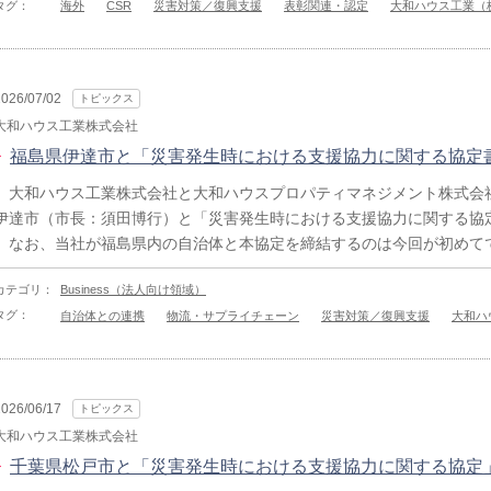
タグ：
海外
CSR
災害対策／復興支援
表彰関連・認定
大和ハウス工業（
2026/07/02
トピックス
大和ハウス工業株式会社
福島県伊達市と「災害発生時における支援協力に関する協定
大和ハウス工業株式会社と大和ハウスプロパティマネジメント株式会社は
伊達市（市長：須田博行）と「災害発生時における支援協力に関する協
なお、当社が福島県内の自治体と本協定を締結するのは今回が初めて
カテゴリ：
Business（法人向け領域）
タグ：
自治体との連携
物流・サプライチェーン
災害対策／復興支援
大和ハ
2026/06/17
トピックス
大和ハウス工業株式会社
千葉県松戸市と「災害発生時における支援協力に関する協定