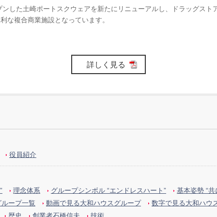
プンした土崎ポートスクウェアを新たにリニューアルし、ドラッグスト
便利な複合商業施設となっています。
詳しく見る
役員紹介
”
理念体系
グループシンボル “エンドレスハート”
基本姿勢 “
グループ一覧
動画で見る大和ハウスグループ
数字で見る大和ハウ
歴史
創業者石橋信夫
技術