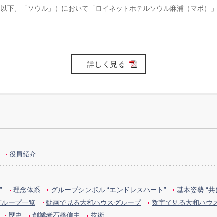
以下、「ソウル」）において「ロイネットホテルソウル麻浦（マポ）」（
詳しく見る
役員紹介
”
理念体系
グループシンボル “エンドレスハート”
基本姿勢 “
グループ一覧
動画で見る大和ハウスグループ
数字で見る大和ハウ
歴史
創業者石橋信夫
技術