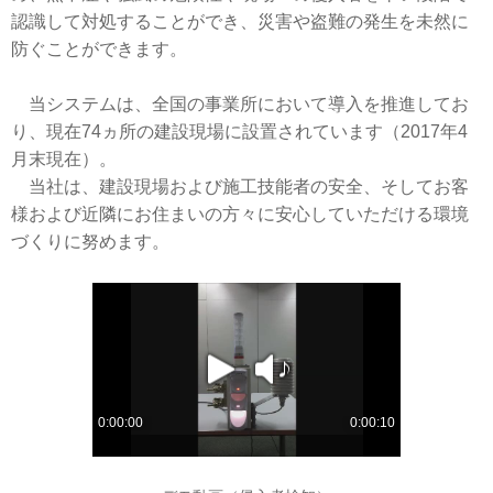
認識して対処することができ、災害や盗難の発生を未然に
防ぐことができます。
当システムは、全国の事業所において導入を推進してお
り、現在74ヵ所の建設現場に設置されています（2017年4
月末現在）。
当社は、建設現場および施工技能者の安全、そしてお客
様および近隣にお住まいの方々に安心していただける環境
づくりに努めます。
play
sound
0:00:00
0:00:10