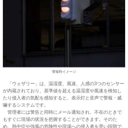
警報時イメージ
「ウェザリー」は、温湿度、風速、人感の3つのセンサー
が内蔵されており、基準値を超える温湿度や風速を検知し
たり侵入者の気配を感知すると、表示灯と音声で警報・威
嚇するシステムです。
管理者には警告と同時にメール通知され、不在のときで
もすぐに現場の状況を把握することができます。そのた
め、熱中症や強風の危険性や現場への侵入者を早い段階で