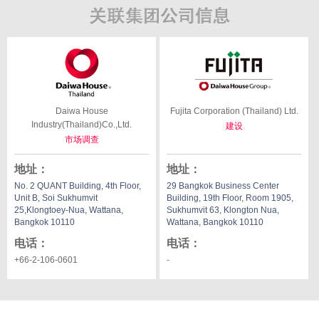
Daiwa House
Fujita Corporation (Thailand) Ltd.
Industry(Thailand)Co.,Ltd.
建设
市场调查
地址
：
地址
：
No. 2 QUANT Building, 4th Floor,
29 Bangkok Business Center
Unit B, Soi Sukhumvit
Building, 19th Floor, Room 1905,
25,Klongtoey-Nua, Wattana,
Sukhumvit 63, Klongton Nua,
Bangkok 10110
Wattana, Bangkok 10110
电话
：
电话
：
+66-2-106-0601
-