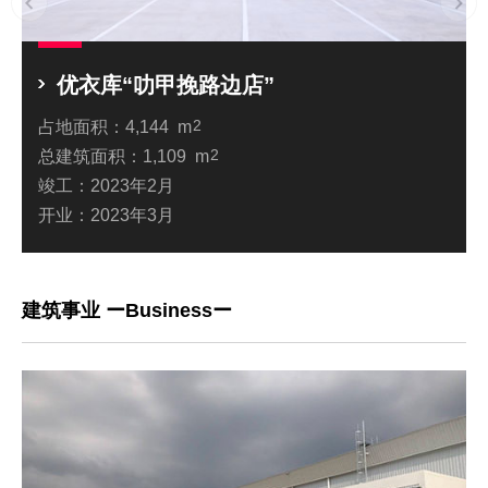
优衣库“叻甲挽路边店”
占地面积：
4,144 m
2
总建筑面积：
1,109 m
2
竣工：
2023年2月
开业：
2023年3月
建筑事业 ーBusinessー