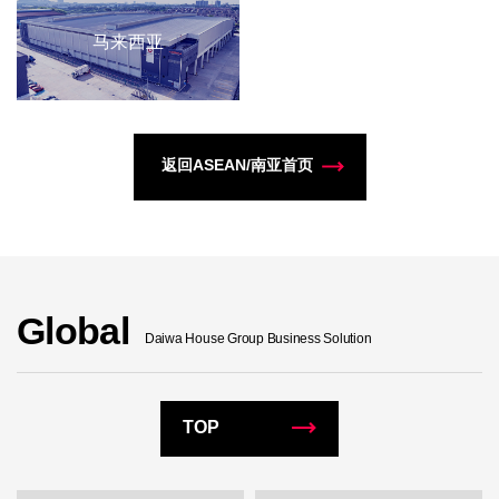
马来西亚
返回ASEAN/南亚首页
Global
Daiwa House Group Business Solution
TOP