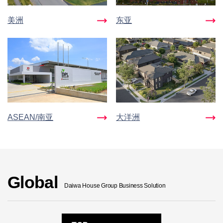
美洲
东亚
ASEAN/南亚
大洋洲
Global
Daiwa House Group Business Solution