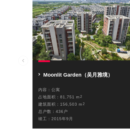
Moonlit Garden（吴月雅境）
内容：
公寓
占地面积：
81,751 m
2
建筑面积：
156,503 m
2
总户数：
436户
竣工：
2015年9月