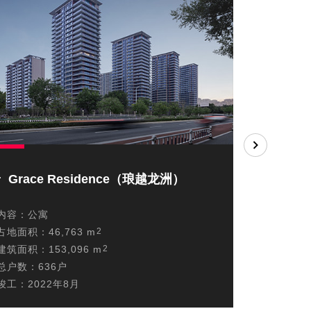
Grace Residence（琅越龙洲）
Grac
内容：
公寓
内容：
公
占地面积：
46,763 m
2
占地面积
建筑面积：
153,096 m
2
建筑面积
总户数：
636户
总户数：
1
竣工：
2022年8月
竣工：
20