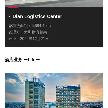
Dian Logistics Center
总租赁面积：
5,684.4 m
2
管理方：
大和物流越南
开业：
2022年12月21日
酒店业务 ーLifeー