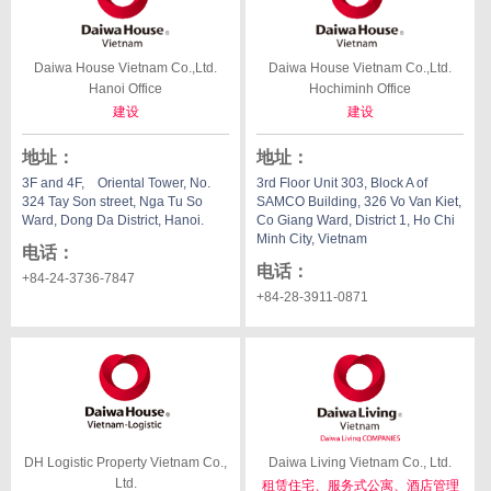
Daiwa House Vietnam Co.,Ltd.
Daiwa House Vietnam Co.,Ltd.
Hanoi Office
Hochiminh Office
建设
建设
地址
：
地址
：
3F and 4F, Oriental Tower, No.
3rd Floor Unit 303, Block A of
324 Tay Son street, Nga Tu So
SAMCO Building, 326 Vo Van Kiet,
Ward, Dong Da District, Hanoi.
Co Giang Ward, District 1, Ho Chi
Minh City, Vietnam
电话
：
电话
：
+84-24-3736-7847
+84-28-3911-0871
DH Logistic Property Vietnam
Co.,
Daiwa Living Vietnam Co., Ltd.
Ltd.
租赁住宅、服务式公寓、酒店管理