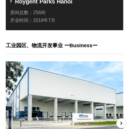
Roygent Parks Hanoi
房间总数：
256间
开业时间：
2018年7月
工业园区、物流开发事业 ーBusinessー