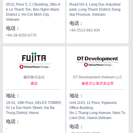
0510, Floor 5, CJ Building, 2Bis-4-
Road N3-3, Long Duc Industrial
6 Le Thanh Ton, Ben Nghe Ward,
park, Long Thanh District, Dong
District 1, Ho Chi Minh City,
Nai Province, Vietnam
Vietnam
电话
：
电话
：
+84-2513-682-934
+84-28-6255-6770
藤田株式会社
DT Development Vietnam LLC
建设
服务式公寓开发运营
地址
：
地址
：
19-01, 19th Floor, GELEX TOWER,
Unit 1103, 11 Floor, Viglacera
52 Le Dai Hanh Street, Hai Ba
Office Building,
Trung District, Hanoi
No.1 Thang Long Avenue, Nam Tu
Liem Dist., Hanoi,Vietnam
电话
：
电话
：
-