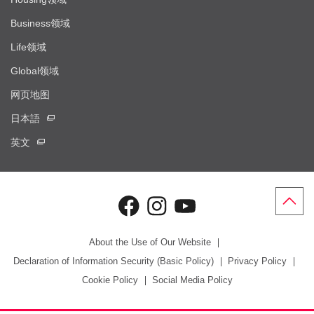
Business领域
Life领域
Global领域
网页地图
日本語
英文
About the Use of Our Website
Declaration of Information Security (Basic Policy)
Privacy Policy
Cookie Policy
Social Media Policy