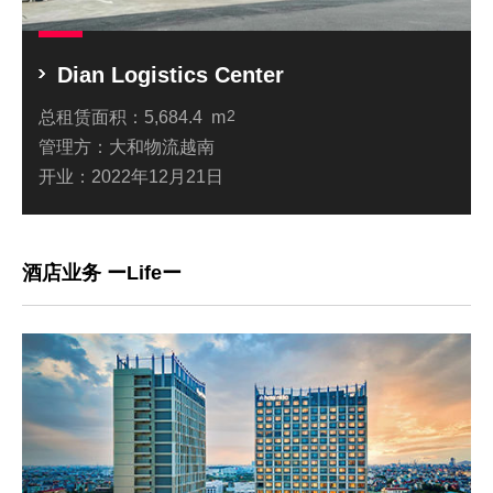
Dian Logistics Center
总租赁面积：
5,684.4 m
2
管理方：
大和物流越南
开业：
2022年12月21日
酒店业务 ーLifeー