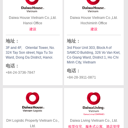
Daiwa House Vietnam Co.,Ltd.
Daiwa House Vietnam Co.,Ltd.
Hanoi Office
Hochiminh Office
建设
建设
地址
：
地址
：
3F and 4F, Oriental Tower, No.
3rd Floor Unit 303, Block A of
324 Tay Son street, Nga Tu So
SAMCO Building, 326 Vo Van Kiet,
Ward, Dong Da District, Hanoi.
Co Giang Ward, District 1, Ho Chi
Minh City, Vietnam
电话
：
电话
：
+84-24-3736-7847
+84-28-3911-0871
DH Logistic Property Vietnam
Co.,
Daiwa Living Vietnam Co., Ltd.
Ltd.
租赁住宅、服务式公寓、酒店管理