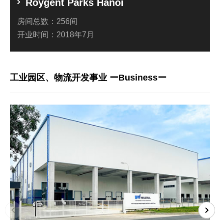
Roygent Parks Hanoi
房间总数：
256间
开业时间：
2018年7月
工业园区、物流开发事业 ーBusinessー