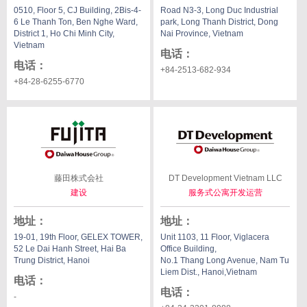
0510, Floor 5, CJ Building, 2Bis-4-
Road N3-3, Long Duc Industrial
6 Le Thanh Ton, Ben Nghe Ward,
park, Long Thanh District, Dong
District 1, Ho Chi Minh City,
Nai Province, Vietnam
Vietnam
电话
：
电话
：
+84-2513-682-934
+84-28-6255-6770
藤田株式会社
DT Development Vietnam LLC
建设
服务式公寓开发运营
地址
：
地址
：
19-01, 19th Floor, GELEX TOWER,
Unit 1103, 11 Floor, Viglacera
52 Le Dai Hanh Street, Hai Ba
Office Building,
Trung District, Hanoi
No.1 Thang Long Avenue, Nam Tu
Liem Dist., Hanoi,Vietnam
电话
：
电话
：
-