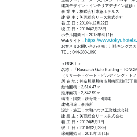
建築デザイン・インテリアデザイン監修：
事 業 主：株式会社東急ホテルズ
建 築 主：芙蓉総合リース株式会社
着 工 日：2016年12月22日
竣 工 日：2018年2月28日
ホテル開業日：2018年6月1日
https://www.tokyuhotels.
Webサイト：
お客さまお問い合わせ先：川崎キングスカ
TEL：044-280-1090
＜RGBⅠ＞
名称：「Research Gate Building－TON
（リサーチ・ゲート・ビルディング・トノ
所 在 地：神奈川県川崎市川崎区殿町3丁目
敷地面積：2,614.47㎡
延床面積：2,842.99㎡
構造・階数：鉄骨造・4階建
建物用途：事務所
設計・施工：大和ハウス工業株式会社
建 築 主：芙蓉総合リース株式会社
着 工 日：2017年5月1日
竣 工 日：2018年2月28日
稼働開始日：2018年3月1日