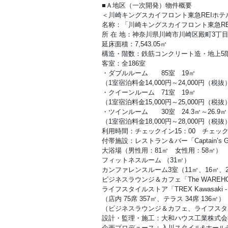
■Ａ地区（一次開発）物件概要
＜川崎キングスカイフロント東急REIホテ
名称：「川崎キングスカイフロント東急RE
所 在 地：神奈川県川崎市川崎区殿町3丁目2
延床面積：7,543.05㎡
構造・階数：鉄筋コンクリート造・地上5
客室：全186室
・ダブルルーム 85室 19㎡
（1室宿泊料金14,000円～24,000円（税抜
・クイーンルーム 71室 19㎡
（1室宿泊料金15,000円～25,000円（税抜
・ツインルーム 30室 24.3㎡～26.9㎡
（1室宿泊料金18,000円～28,000円（税抜
利用時間：チェックイン15：00 チェック
付帯施設：レストラン＆バー「Captain’s Gri
大浴場（男性用：81㎡ 女性用：58㎡）
フィットネスルーム （31㎡）
カンファレンスルーム3室（11㎡、16㎡、
ビジネスラウンジ＆カフェ「The WAREHOU
ライフスタイルストア「TREX Kawasaki - Ri
（店内 75席 357㎡、テラス 34席 136㎡）
（ビジネスラウンジ＆カフェ、ライフスタ
設計・監理・施工：大和ハウス工業株式会
企画プロデュース：入川スタイル&ホール