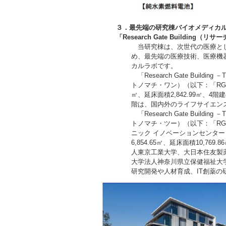
３．
最先端の研究棟バイオメディカ
「Research Gate Buildin
当研究棟は、次世代の医療とし
め、最先端の医療技術、医療機
カルラボです。
「Research Gate Buil
トノマチ・ワン）（以下：「RGB
㎡、延床面積2,842.99㎡、
階は、国内外のライフサイエン
「Research Gate Buil
トノマチ・ツー）（以下：「RGBⅡ」）、M
ニック イノベーションセンター
6,854.65㎡、延床面積10,
人東京工業大学、大日本住友製
大学法人神奈川県立保健福祉大
研究開発や人材育成、IT創薬の