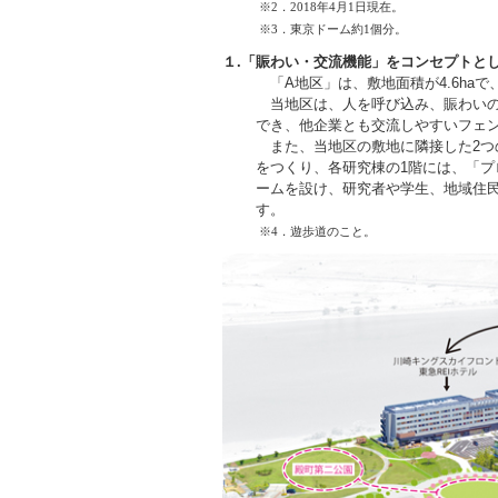
※2．2018年4月1日現在。
※3．東京ドーム約1個分。
１.
「賑わい・交流機能」をコンセプトと
「A地区」は、敷地面積が4.6ha
当地区は、人を呼び込み、賑わいの
でき、他企業とも交流しやすいフェ
また、当地区の敷地に隣接した2つの
をつくり、各研究棟の1階には、「
ームを設け、研究者や学生、地域住
す。
※4．遊歩道のこと。