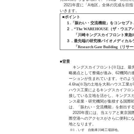
2021年度に「A地区」全体の完成を目
いきます。
■
ポイント
１.「賑わい・交流機能」をコンセプト
２．“The WAREHOUSE（ザ・ウ
「川崎キングスカイフロント東急RE
３．最先端の研究棟バイオメディカル
「Research Gate Building
■背景
キングスカイフロント(※1)は、最
略拠点として整備が進み、62機関の
ーションが生まれています。そのよう
4.6ha(※3)の土地を大和ハウス
ハウス工業によるキングスカイフロ
接している立地を活かし、キングス
ンス産業・研究機関が集積する国際
は、「賑わい・交流機能」を創出す
2020年度には、当エリアと東京国
際空港へのアクセスがさらに便利に
地となります。
※1．いすゞ自動車川崎工場跡地。