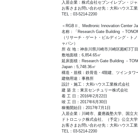
入居企業：株式会社セブンイレブン・ジャ
お客さまお問い合わせ先：大和ハウス工業
TEL：03-5214-2200
＜RGBⅡ、Medtronic Innovation Center J
名称：「Research Gate Building －TONOMA
（リサーチ・ゲート・ビルディング・トノ
ャパン）
所 在 地：神奈川県川崎市川崎区殿町3丁目2
敷地面積：6,854.65㎡
延床面積：Research Gate Building －TONOM
Japan：5,748.36㎡
構造・規模：鉄骨造・4階建、ツインタワ
建物用途：事務所
設計・施工：大和ハウス工業株式会社
建 築 主：東京センチュリー株式会社
着 工 日：2016年2月22日
竣 工 日：2017年6月30日
稼働開始日：2017年7月1日
入居企業：川崎市、慶應義塾大学、国立大
ドトロニック株式会社、（予定）公立大学
お客さまお問い合わせ先：大和ハウス工業
TEL：03-5214-2200