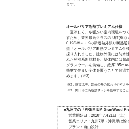
ます。
オールバリア断熱プレミアム仕様
夏涼しく、冬暖かい室内環境をつ
すため、業界最高クラスの U値(※2)
0.198W/㎡・Kの新遮熱外張り断熱通
壁「オールバリア断熱プレミアム仕
採り入れました。建物外側には防水
れた発泡系断熱材を、壁体内には超
グラスウールを装備し、総厚195ｍｍ
熱材で住まい全体を覆うことで保温
めます。(※3)
※2．熱貫流率。部位の熱の伝わりやすさ
※3．開口部に高断熱サッシを搭載するこ
■
九州での「PREMIUM GranWood
営業開始日：2018年7月21日（土）
営業エリア：九州7県（沖縄県は除
プラン：自由設計