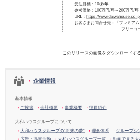
受注目標：10棟/年
参考価格：100万円/坪～200万円/坪
URL：
https://www.daiwahouse.co.
お客さまお問合せ先：「プレミアム
フリーコール
このリリースの画像をダウンロードす
企業情報
基本情報
ご挨拶
会社概要
事業概要
役員紹介
大和ハウスグループについて
大和ハウスグループの“将来の夢”
理念体系
グループシン
広告・協賛活動
大和ハウスグループ一覧
動画で見る大