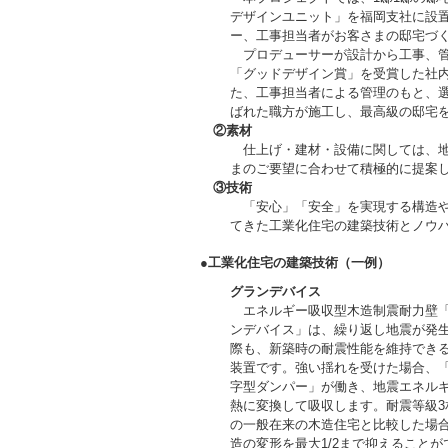
デザインユニット」を福岡支社に設
ー、工事担当者がお客さまの邸宅づ
プロデューサーが設計から工事、管
「グッドデザイン賞」を受賞した社
た、工事担当者による管理のもと、
ばれた職方が施工し、最高級の邸宅
②素材
仕上げ・建材・設備に関しては、地
まのご要望に合わせて積極的に提案
③技術
「安心」「安全」を実現する構造や
てきた工業化住宅の建築技術とノウ
●工業化住宅の建築技術（一例）
グランデバイス
エネルギー吸収型木造制震耐力壁
ンデバイス」は、繰り返し地震が発
際も、新築時の耐震性能を維持でき
装置です。強い揺れを受けた場合、
字型ダンパー」が働き、地震エネル
熱に変換して吸収します。耐震等級3
の一般在来の木造住宅と比較した場
造の変形を最大1/2まで抑えることが