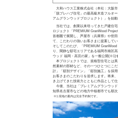
大和ハウス工業株式会社（本社：大阪市、社
「脱プレハブ住宅」の最高級木造フルオーダーの家
アムグランウッドプロジェクト）」を始動
当社では、創業以来培ってきた戸建住宅
ロジェクト「PREMIUM GranWood Pr
首都圏で展開し、芦屋市（兵庫県）や世田
て、こだわりの強いお客さまに提案してい
そしてこのたび、「PREMIUM GranWoo
り、閑静な邸宅エリアである福岡市南区高
ウッド 福岡・高宮の家」を一般公開(※1
本プロジェクトでは、規格型住宅とは異
然素材の部材など、その一つひとつにこだ
計」「邸別デザイン」「邸別施工」を採用
お客さまのこだわりを追求します。将来、
き上げてきた技術力とともに作品として仕
今後、当社は「プレミアムグランウッド
知県名古屋市などの地方中核都市でも順次
※1.現地の案内は完全予約制です。