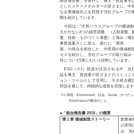
統合報告書」を発行し、株主・投資家を
としたステークホルダーの皆さまに、中
な企業価値向上を目指す当社グループの
開を紹介しています。
今回は、“大和ハウスグループの価値創
欠かせない3つの経営基盤 （人財基盤、
盤、技術・ものづくり基盤）と強み（複
事業提案力）に加え、新たに「環境」・
面」の視点を統合した、中長期の価値創
セスを紹介し、当社グループの取り組み
性について5章にわたり説明しています。
ESG（※1）投資が注目される中、当
誌を株主・投資家の皆さまとのコミュニ
ョン・ツールとして活用し、引き続き建
対話を通じて、持続的な成長を目指します
※1 環境：Environment、社会：Social、ガバナ
Governanceの略語のこと。
●
「統合報告書 2018」の概要
第１章 価値創造ストーリー
創業者
の実現
み、当