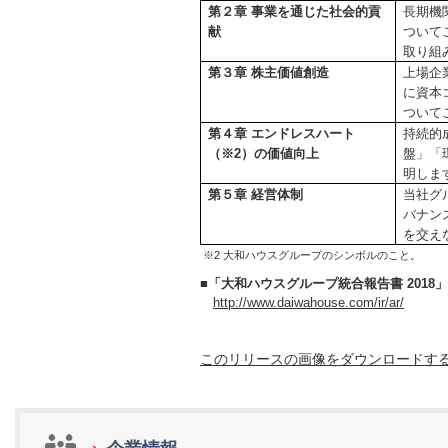
第２章 事業を通じた社会的貢
長期機
献
ついて
取り組
第３章 株主価値創造
上場企
に資本
ついて
第４章 エンドレスハート
持続的
（※2）
の価値向上
盤」「
明しま
第５章 経営体制
当社グ
バナン
を交え
※2 大和ハウスグループのシンボルのこと。
■「大和ハウスグループ統合報告書 2018
http://www.daiwahouse.com/ir/ar/
このリリースの画像をダウンロードす