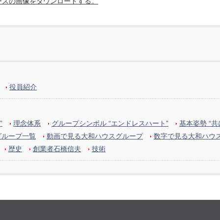
ースの画像をダウンロードする。
役員紹介
”
理念体系
グループシンボル “エンドレスハート”
基本姿勢 “
グループ一覧
動画で見る大和ハウスグループ
数字で見る大和ハウ
歴史
創業者石橋信夫
技術