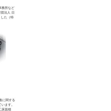
事務所など
団法人 日
ました（特
進に関する
ています。
工床面積