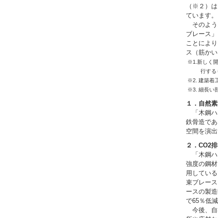
（※２）は
ています。
そのよう
ブレース」
ことにより
ス（筋かい
※1.新し
行する
※2. 建築
※3. 細長
１．自然素
「木鋼ハ
鉄骨造であ
空間を演出
２．CO
2
排
「木鋼ハ
強度の鋼材
用している
束ブレース
ースの製造
で65％低
今後、自