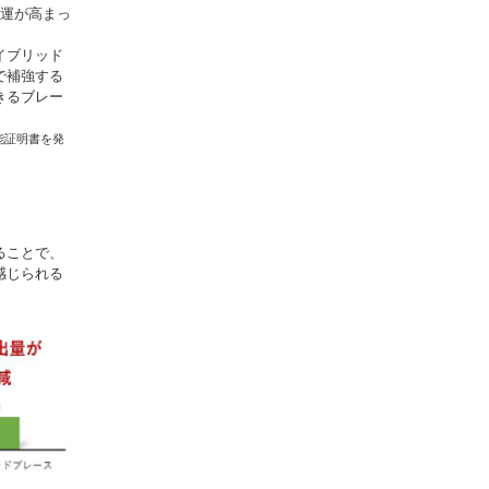
機運が高まっ
イブリッド
で補強する
きるブレー
能証明書を発
ることで、
感じられる