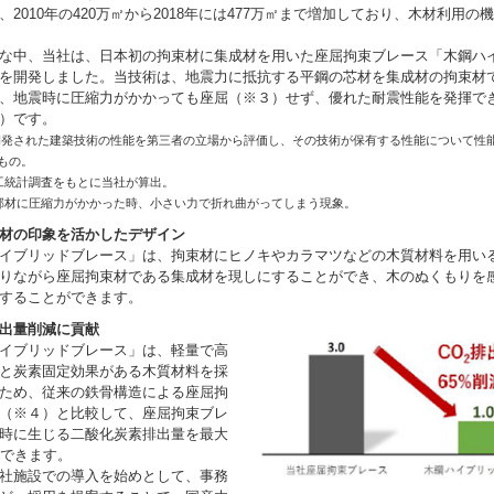
、2010年の420万㎡から2018年には477万㎡まで増加しており、木材利用の
な中、当社は、日本初の拘束材に集成材を用いた座屈拘束ブレース「木鋼ハ
を開発しました。当技術は、地震力に抵抗する平鋼の芯材を集成材の拘束材
、地震時に圧縮力がかかっても座屈（※３）せず、優れた耐震性能を発揮で
）です。
く開発された建築技術の性能を第三者の立場から評価し、その技術が保有する性能について性
もの。
着工統計調査をもとに当社が算出。
い部材に圧縮力がかかった時、小さい力で折れ曲がってしまう現象。
材の印象を活かしたデザイン
イブリッドブレース」は、拘束材にヒノキやカラマツなどの木質材料を用い
りながら座屈拘束材である集成材を現しにすることができ、木のぬくもりを
することができます。
出量削減に貢献
イブリッドブレース」は、軽量で高
と炭素固定効果がある木質材料を採
ため、従来の鉄骨構造による座屈拘
（※４）と比較して、座屈拘束ブレ
時に生じる二酸化炭素排出量を最大
減できます。
社施設での導入を始めとして、事務