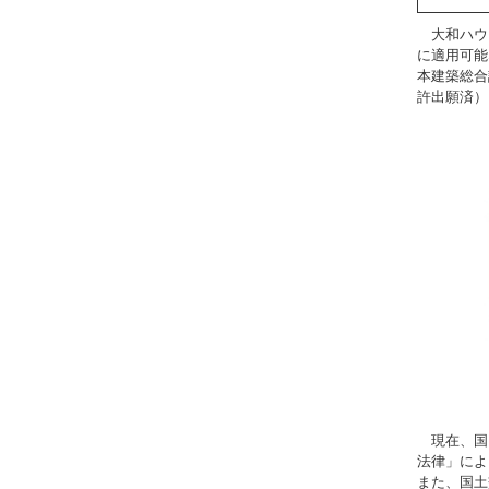
大和ハウ
に適用可能
本建築総合
許出願済）
現在、国内
法律」によ
また、国土