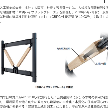
ス工業株式会社（本社：大阪市、社長：芳井敬一）は、大規模な商業施設や
な耐震部材「木鋼ハイブリッドブレース」を開発し、2019年6月21日に一般財
試験所の建築技術性能証明（※1）（GBRC 性能証明 第 19-03号）を取得し
。
では林野庁が2010年10月に施行した「公共建築物における木材の利用の促
り、環境問題や地方創生の観点から建築物の木造化・木質化の促進が図られ
交通省が発表する「建築着工統計調査」によると、非住宅系木造建築物の着