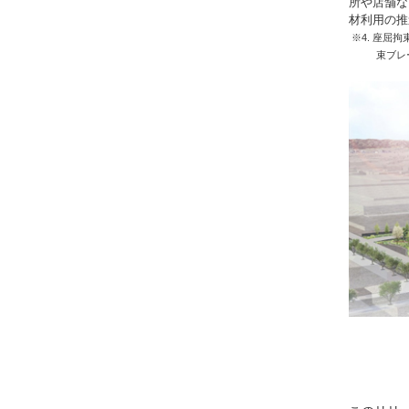
所や店舗な
材利用の推
※4. 座屈
束ブレ