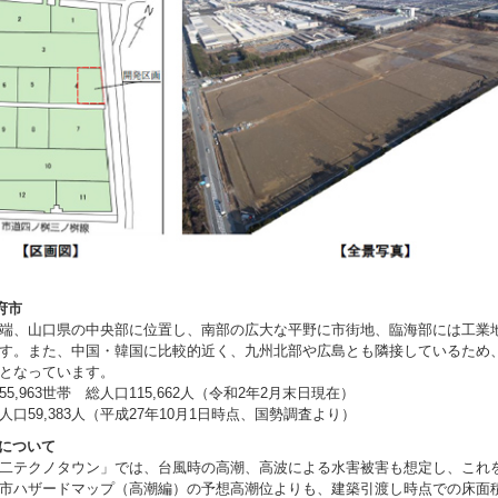
府市
端、山口県の中央部に位置し、南部の広大な平野に市街地、臨海部には工業
す。また、中国・韓国に比較的近く、九州北部や広島とも隣接しているため
となっています。
963世帯 総人口115,662人（令和2年2月末日現在）
59,383人（平成27年10月1日時点、国勢調査より）
について
二テクノタウン」では、台風時の高潮、高波による水害被害も想定し、これ
市ハザードマップ（高潮編）の予想高潮位よりも、建築引渡し時点での床面