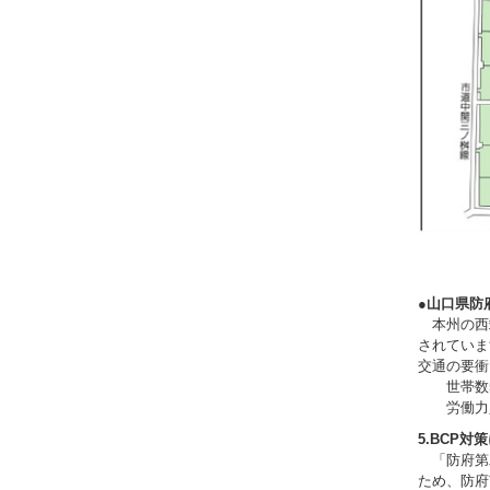
●山口県防
本州の西
されていま
交通の要衝
世帯数55,
労働力人口
5.BCP
対策
「防府第
ため、防府