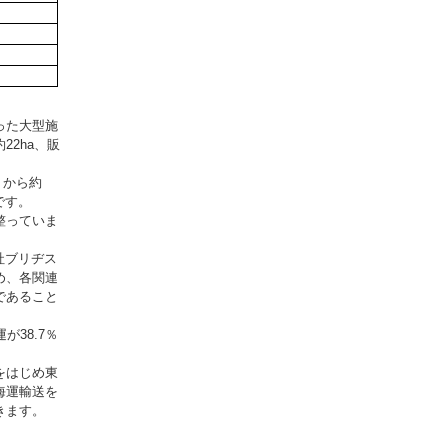
った大型施
2ha、販
」から約
です。
整っていま
社ブリヂス
め、各関連
であること
38.7％
をはじめ東
海運輸送を
きます。