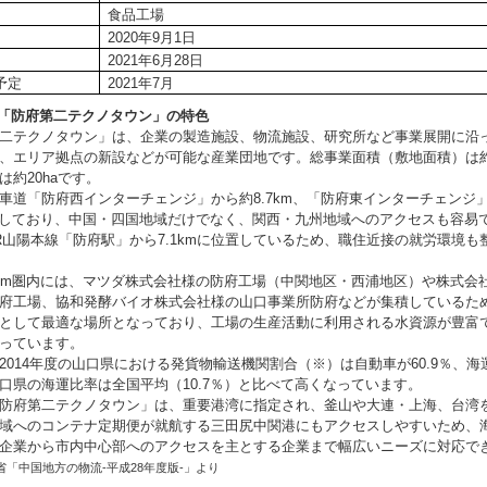
食品工場
2020年9月1日
2021年6月28日
予定
2021年7月
地「防府第二テクノタウン」の特色
二テクノタウン」は、企業の製造施設、物流施設、研究所など事業展開に沿
、エリア拠点の新設などが可能な産業団地です。総事業面積（敷地面積）は約2
は約20haです。
道「防府西インターチェンジ」から約8.7km、「防府東インターチェンジ
接しており、中国・四国地域だけでなく、関西・九州地域へのアクセスも容易
山陽本線「防府駅」から7.1kmに位置しているため、職住近接の就労環境も
m圏内には、マツダ株式会社様の防府工場（中関地区・西浦地区）や株式会
府工場、協和発酵バイオ株式会社様の山口事業所防府などが集積しているた
として最適な場所となっており、工場の生産活動に利用される水資源が豊富
っています。
014年度の山口県における発貨物輸送機関割合（※）は自動車が60.9％、海運が
口県の海運比率は全国平均（10.7％）と比べて高くなっています。
防府第二テクノタウン」は、重要港湾に指定され、釜山や大連・上海、台湾
域へのコンテナ定期便が就航する三田尻中関港にもアクセスしやすいため、
企業から市内中心部へのアクセスを主とする企業まで幅広いニーズに対応で
省「中国地方の物流-平成28年度版-」より