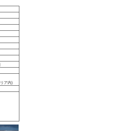
能
リア内)