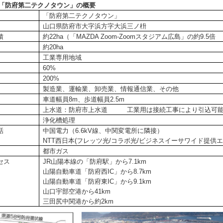
地「防府第二テクノタウン」の概要
「防府第二テクノタウン」
山口県防府市大字浜方字大浜三ノ枡
積
約22ha（「MAZDA Zoom-Zoomスタジアム広島」の約9.5倍
約20ha
工業専用地域
60%
200%
製造業、運輸業、卸売業、情報通信業、その他
車道幅員8m、歩道幅員2.5m
上水道：防府市上水道 工業用は接続工事により引込可
浄化槽処理
話
中国電力（6.6kV線、中関変電所に隣接）
NTT西日本(フレッツ光/コラボ光/ビジネスイーサワイド提供エ
都市ガス
セス
JR山陽本線の「防府駅」から7.1km
山陽自動車道「防府西IC」から8.7km
山陽自動車道「防府東IC」から9.1km
山口宇部空港から41km
三田尻中関港から約2km