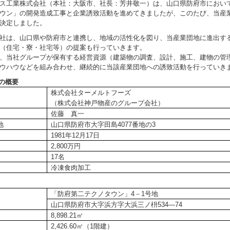
ス工業株式会社（本社：大阪市、社長：芳井敬一）は、山口県防府市におい
ウン」の開発造成工事と企業誘致活動を進めてきましたが、このたび、当産
決定しました。
社は、山口県や防府市と連携し、地域の活性化を図り、当産業団地に進出す
（住宅・寮・社宅等）の提案も行っていきます。
、当社グループが保有する経営資源（建築物の調査、設計、施工、建物の管
ウハウなどを組み合わせ、継続的に当該産業団地への誘致活動を行っていき
業の概要
株式会社ターメルトフーズ
（株式会社神戸物産のグループ会社）
佐藤 真一
地
山口県防府市大字田島4077番地の3
1981年12月17日
2,800万円
17名
冷凍食肉加工
「防府第二テクノタウン」4－1号地
山口県防府市大字浜方字大浜三ノ枡534—74
8,898.21㎡
2,426.60㎡（1階建）