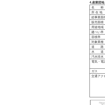
4.産業団
名 称
所 在 地
総事業面
販売面積
用途地域
建ぺい率
容積率
対象業種
道 路
水 道
汚水排水
電気・電
ガス
交通アク