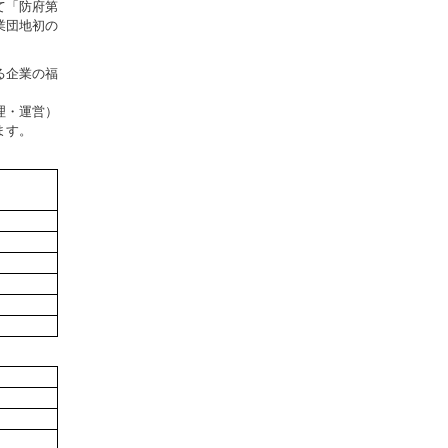
て「防府第
業団地初の
る企業の福
理・運営）
ます。