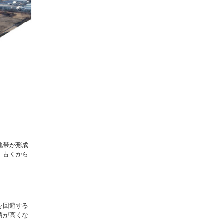
地帯が形成
、古くから
を回避する
積が高くな