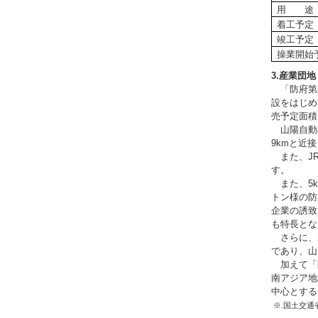
用 途
着工予定
竣工予定
操業開始
3.産業団
「防府第
設をはじめ
売予定面積
山陽自動車
9kmと近
また、JR
す。
また、5k
トン様の防
企業の誘致
も特長とな
さらに、2
であり、山
加えて「
南アジア地
中心とする
※.国土交通