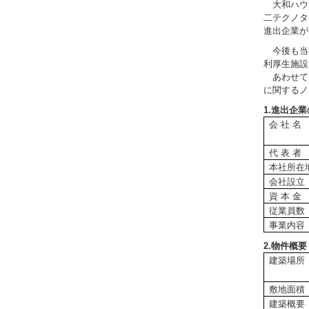
大和ハウ
二テクノタ
進出企業が
今後も当
利厚生施設
あわせて
に関するノ
1.進出企
会 社 名
代 表 者
本社所在
会社設立
資 本 金
従業員数
事業内容
2.物件概要
建築場所
敷地面積
建築概要