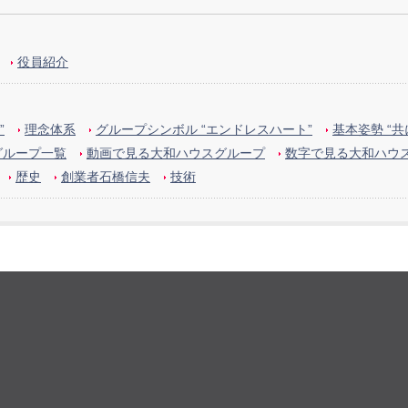
役員紹介
”
理念体系
グループシンボル “エンドレスハート”
基本姿勢 “
グループ一覧
動画で見る大和ハウスグループ
数字で見る大和ハウ
歴史
創業者石橋信夫
技術