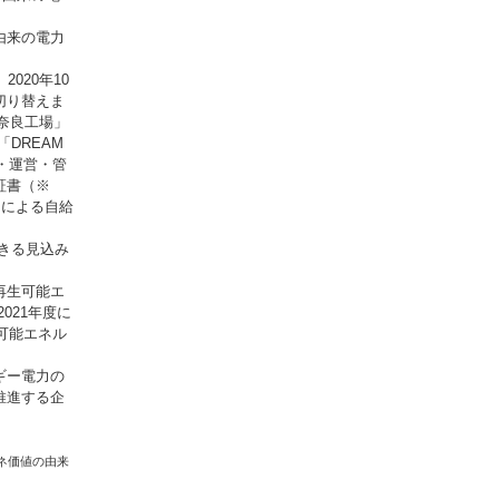
由来の電力
020年10
切り替えま
r奈良工場」
DREAM
設・運営・管
証書（※
ーによる自給
できる見込み
再生可能エ
021年度に
生可能エネル
ギー電力の
推進する企
ネ価値の由来