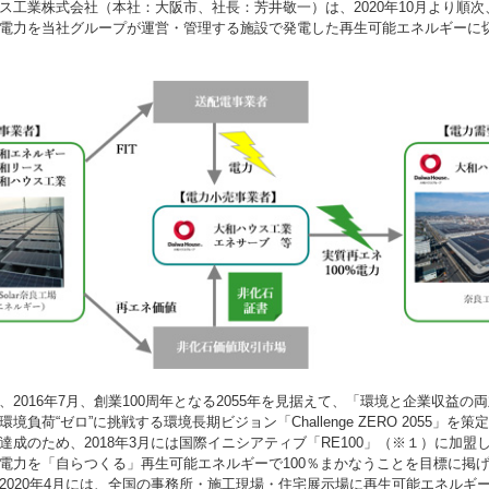
工業株式会社（本社：大阪市、社長：芳井敬一）は、2020年10月より順次
電力を当社グループが運営・管理する施設で発電した再生可能エネルギーに
2016年7月、創業100周年となる2055年を見据えて、「環境と企業収益の
境負荷“ゼロ”に挑戦する環境長期ビジョン「Challenge ZERO 2055」を
成のため、2018年3月には国際イニシアティブ「RE100」（※１）に加盟
電力を「自らつくる」再生可能エネルギーで100％まかなうことを目標に掲
2020年4月には、全国の事務所・施工現場・住宅展示場に再生可能エネルギ