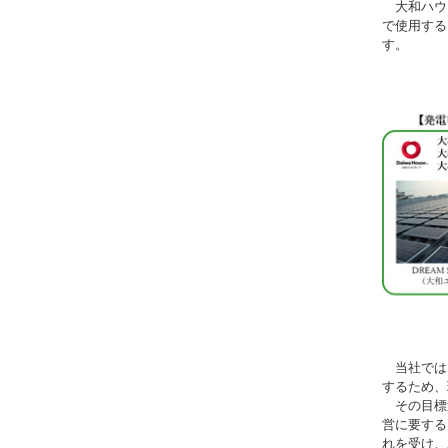
大和ハウス
で使用する
す。
当社では、
するため、環
その目標達
営に要する
れを受け、