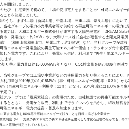
入を開始しました。
のたび、住宅業界で初めて、工場の使用電力をまるごと再生可能エネルギー
ることを決定しました。
のうち、まず4工場（新潟工場、中部工場、三重工場、奈良工場）において、2
、当社グループの電力小売事業者等が供給する再生可能エネルギーの電力に
る電力は、大和エネルギー株式会社が運営する太陽光発電所「DREAM Sola
良市、発電出力：約2MW）や、大和リース株式会社が運営する太陽光発電所「
和歌山市」（和歌山県和歌山市、発電出力：約17MW）など、当社グループが建
可能エネルギー発電施設の再生可能エネルギー価値（トラッキング付非化石
加した電力です。これにより、発電から供給、利用まで “再生可能エネルギ
現します。
切り替え電力量は約15,000MWh/年となり、CO
排出量を約7,400t/年削減
2
、当社グループでは工場や事業所などの使用電力を切り替えることにより、
利用量は2019年度の1,415MWh（再生可能エネルギー利用率：0.3％）から2
00MWh（再生可能エネルギー利用率：11％）となり、2040年度には100％を再
予定です。
社グループでは「脱炭素社会」の実現のため、自社施設での再生可能エネル
するとともに、発電から販売、利用まで行うノウハウを活かし、環境経営を
可能エネルギー電力の提案・普及を加速させます。
営に要する電力を100%再生可能エネルギーで賄うことを目標に掲げる企業連合
格買取制度（FIT）対象の再エネ電力の再エネ価値を証書化した非化石証書のなかでも、再エ
再エネ電源が特定されているもの。