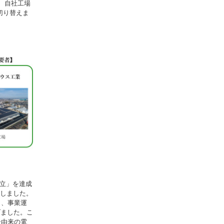
、自社工場
切り替えま
両立」を達成
策定しました。
し、事業運
げました。こ
ー由来の電