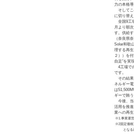
力の本格導
そしてこ
に切り替え
全国9工場
月より順次
す。供給す
（奈良県奈
Solar
理する再生
２））を付
自足”を実
4工場での
です。
その結果
ネルギー電力
は51,5
ギーで賄う
今後、当
活用を推進
業への再生
※1.事業運
※2固定価
となる