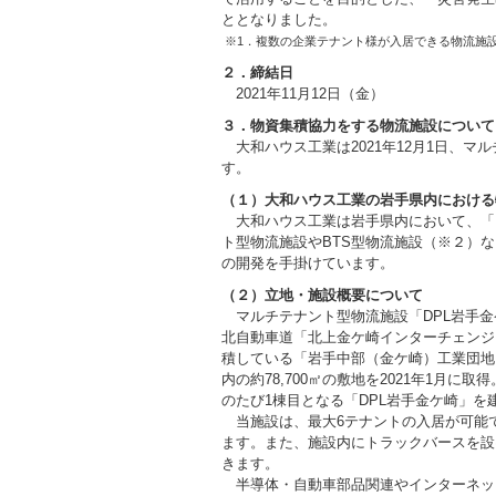
ととなりました。
※1．複数の企業テナント様が入居できる物流施
２．締結日
2021年11月12日（金）
３．物資集積協力をする物流施設について
大和ハウス工業は2021年12月1日、
す。
（１）大和ハウス工業の岩手県内にお
大和ハウス工業は岩手県内において、「D
ト型物流施設やBTS型物流施設（※２）など
の開発を手掛けています。
（２）立地・施設概要について
マルチテナント型物流施設「DPL岩手金ケ崎
北自動車道「北上金ケ崎インターチェンジ」
積している「岩手中部（金ケ崎）工業団地
内の約78,700㎡の敷地を2021年1月
のたび1棟目となる「DPL岩手金ケ崎」を
当施設は、最大6テナントの入居が可能で、1
ます。また、施設内にトラックバースを設
きます。
半導体・自動車部品関連やインターネッ