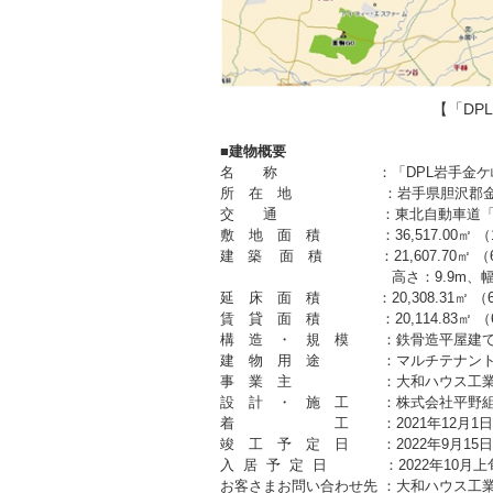
【「DP
■建物概要
名 称 ：「DPL岩手金ケ
所 在 地 ：岩手県胆沢郡金ケ
交 通 ：東北自動車道「北上金ケ
敷 地 面 積 ：36,517.00㎡ （11,
建 築 面 積 ：21,607.70㎡ （6,5
高さ：9.9m、幅：161m
延 床 面 積 ：20,308.31㎡ （6,1
賃 貸 面 積 ：20,114.83㎡ （6,
構 造 ・ 規 模 ：鉄骨造平屋建
建 物 用 途 ：マルチテナント
事 業 主 ：大和ハウス工業
設 計 ・ 施 工 ：株式会社平野
着 工 ：2021年12月1日
竣 工 予 定 日 ：2022年9月15日
入 居 予 定 日 ：2022年10月上
お客さまお問い合わせ先 ：大和ハウス工業株式