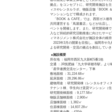
拠点」をコンセプトに、研究開発施設を主
ィスやレンタルラボ、物販店舗「BOOK 
マンションなどで構成されます。
「BOOK ＆ CAFE」では、西部ガス
共同運営する「蔦屋書店」などが出店し、
ベントを開催します。また、研究開発棟で
入など持続的研究活動推進に向けたサービ
ィマネジメント株式会社が施設全体の維持
2023年3月の開業を目指し、福岡市や
よる研究開発・交流の拠点を創出していき
●
施設概要
所在地 ：福岡市西区九大新町5番1他
交通 ：JR筑肥線「九大学研都市駅」より
「産学連携交流センター」下車
敷地面積 ：31,224.68㎡
延床面積 ：28,296.86㎡
建物用途 ：研究開発棟（レンタルオフィス・
テナント棟、学生向け賃貸マンション（住
研究開発棟面積 ：9,177.58㎡
物販店舗棟面積 ：2,900㎡
店舗棟面積 ：1,382㎡
住居棟面積 ：14,837.28㎡
共用駐車台数 ：420台