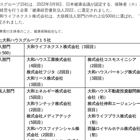
グループ15社は、2022年3月9日、日本健康会議が認定する、保険者（※
経営を行う企業「健康経営優良法人2022」に選定されました。
ライフネクスト株式会社は、大規模法人部門の中の上位500社に選ばれ、
認定されました。
険事業の主体者のこと。健康保険組合など。
た大和ハウスグループ１５社
人部門
大和ライフネクスト株式会社（
3
回目）
ト
500
）
人部門
大和ハウス工業株式会社
株式会社コスモスイニシア
（
4
回目）
（
2
回目）
株式会社フジタ（
2
回目）
大和ハウスパーキング株式
大和リース株式会社
（
3
回目）
（
3
回目）
法人部門
大和エネルギー株式会社
大和ハウス不動産投資顧問
（
5
回目）
会社（初）
大和ランテック株式会社
株式会社伸和エージェンシ
（
2
回目）
回目）
株式会社メディアテック
大和ライフプラス株式会社
（
5
回目）
（初）
大和ハウスフィナンシャル株
西脇ロイヤルホテル株式会
式会社（
2
回目）
（初）