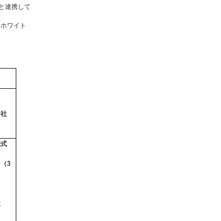
）と連携して
「ホワイト
会社
株式
ー（
3
社