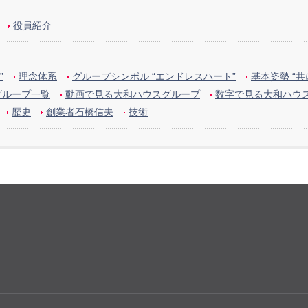
役員紹介
”
理念体系
グループシンボル “エンドレスハート”
基本姿勢 “
グループ一覧
動画で見る大和ハウスグループ
数字で見る大和ハウ
歴史
創業者石橋信夫
技術