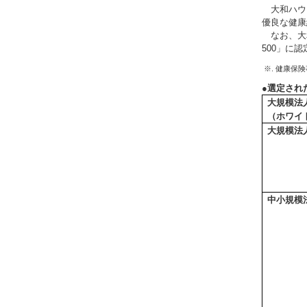
大和ハウス
優良な健康
なお、大和
500」に
※. 健康保
●選定され
大規模法
（ホワイ
大規模法
中小規模