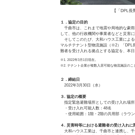
【「DPL
１．協定の目的
千曲市は、これまで地震や局地的な豪雨
して、他の行政機関や事業者などと災害に
そしてこのたび、大和ハウス工業による
マルチテナント型物流施設（※2）「DP
難者を受け入れる拠点とする協定を、本日（
※1. 2022年3月1日現在。
※2. テナント企業が複数入居可能な物流施設のこ
２．締結日
2022年3月30日（水）
３. 協定の概要
指定緊急避難場所としての受け入れ場所と
・受け入れ可能人数：48名
・使用範囲：1階・2階の共用部（ラウ
４. 災害時等における避難者の受け入れに
大和ハウス工業は、千曲市と連携し、千