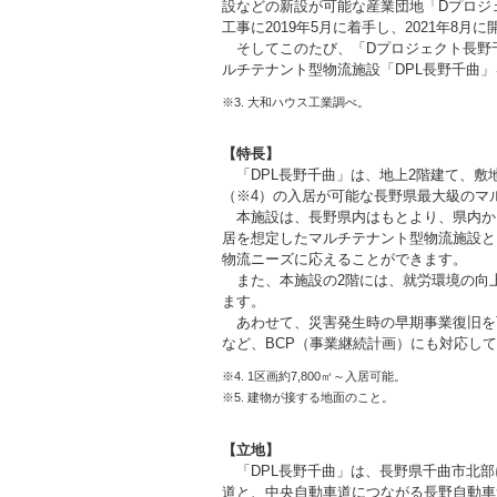
設などの新設が可能な産業団地「Dプロジェ
工事に2019年5月に着手し、2021年8
そしてこのたび、「Dプロジェクト長野千
ルチテナント型物流施設「DPL長野千曲」
※3. 大和ハウス工業調べ。
【特長】
「DPL長野千曲」は、地上2階建て、敷地面積
（※4）の入居が可能な長野県最大級のマ
本施設は、長野県内はもとより、県内か
居を想定したマルチテナント型物流施設と
物流ニーズに応えることができます。
また、本施設の2階には、就労環境の向
ます。
あわせて、災害発生時の早期事業復旧を
など、BCP（事業継続計画）にも対応し
※4. 1区画約7,800㎡～入居可能。
※5. 建物が接する地面のこと。
【立地】
「DPL長野千曲」は、長野県千曲市北部
道と、中央自動車道につながる長野自動車