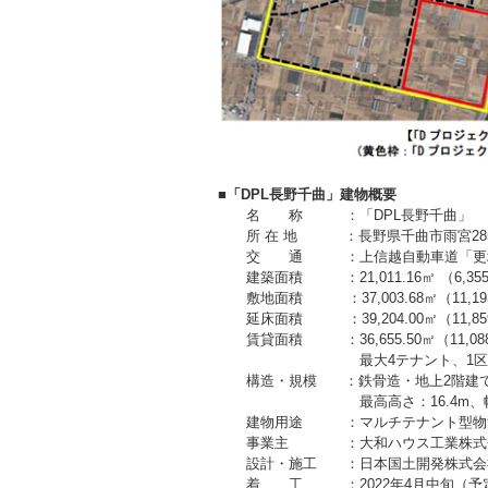
■「DPL長野千曲」建物概要
名 称 ：「DPL長野千曲」
所 在 地 ：長野県千曲市雨宮285
交 通 ：上信越自動車道「更埴イン
建築面積 ：21,011.16㎡ （6,355
敷地面積 ：37,003.68㎡（11,193
延床面積 ：39,204.00㎡（11,859
賃貸面積 ：36,655.50㎡（11,088
最大4テナント、1区画約7,80
構造・規模 ：鉄骨造・地上2階建
最高高さ：16.4m、幅：1
建物用途 ：マルチテナント型物
事業主 ：大和ハウス工業株
設計・施工 ：日本国土開発株式会
着 工 ：2022年4月中旬（予