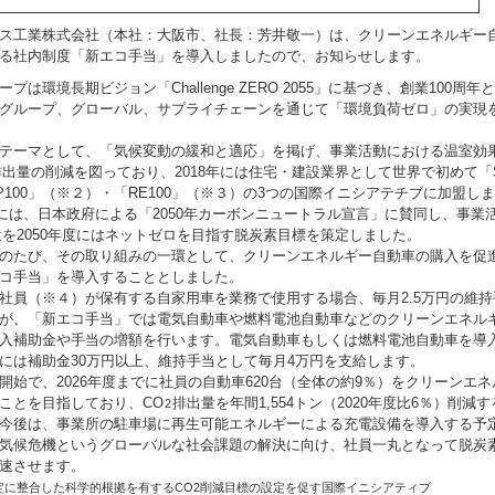
ス工業株式会社（本社：大阪市、社長：芳井敬一）は、クリーンエネルギー
る社内制度「新エコ手当」を導入しましたので、お知らせします。
は環境長期ビジョン「Challenge ZERO 2055」に基づき、創業100周年と
グループ、グローバル、サプライチェーンを通じて「環境負荷ゼロ」の実現
テーマとして、「気候変動の緩和と適応」を掲げ、事業活動における温室効
排出量の削減を図っており、2018年には住宅・建設業界として世界で初めて「
P100」（※２）・「RE100」（※３）の3つの国際イニシアテチブに加盟し
8月には、日本政府による「2050年カーボンニュートラル宣言」に賛同し、事業
量を2050年度にはネットゼロを目指す脱炭素目標を策定しました。
のたび、その取り組みの一環として、クリーンエネルギー自動車の購入を促
コ手当」を導入することとしました。
員（※４）が保有する自家用車を業務で使用する場合、毎月2.5万円の維持
が、「新エコ手当」では電気自動車や燃料電池自動車などのクリーンエネル
入補助金や手当の増額を行います。電気自動車もしくは燃料電池自動車を導
には補助金30万円以上、維持手当として毎月4万円を支給します。
始で、2026年度までに社員の自動車620台（全体の約9％）をクリーンエ
ことを目指しており、CO
排出量を年間1,554トン（2020年度比6％）削減
2
今後は、事業所の駐車場に再生可能エネルギーによる充電設備を導入する予
気候危機というグローバルな社会課題の解決に向け、社員一丸となって脱炭
速させます。
協定に整合した科学的根拠を有するCO2削減目標の設定を促す国際イニシアティブ