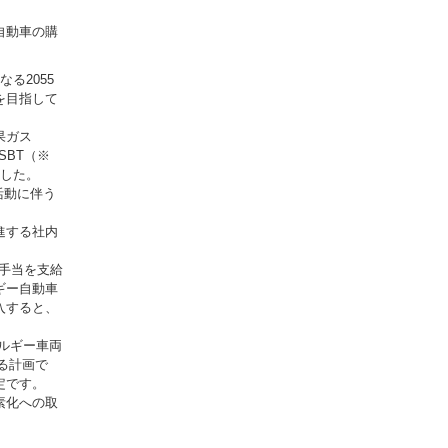
自動車の購
なる2055
を目指して
果ガス
SBT（※
ました。
活動に伴う
進する社内
手当を支給
ギー自動車
入すると、
ネルギー車両
する計画で
定です。
素化への取