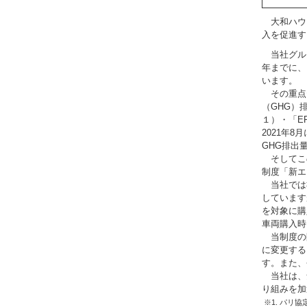
大和ハウ
入を促進す
当社グループ
年までに、
います。
その重点
（GHG）
１）・「E
2021年
GHG排出
そしてこ
制度「新エ
当社では社
しています
を対象に購
車両購入時
当制度の開
に変更する
す。また、
当社は、
り組みを加
※1. パリ