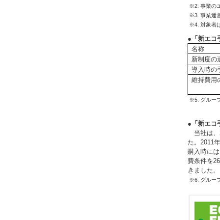
※2. 事業
※3. 事業
※4. 対象
●「新エコ
名称
新制度の
導入時の
維持費用
※5. グル
●「新エコ
当社は、
た。201
購入時には
費条件を2
きました。
※6. グル