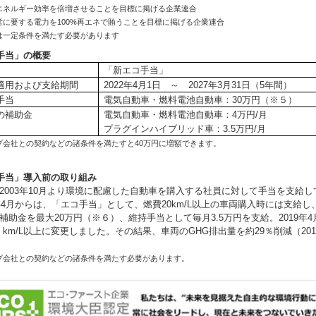
のエネルギー効率を倍増させることを目標に掲げる企業連合
運営に要する電力を100%再エネで賄うことを目標に掲げる企業連合
者は一定条件を満たす必要があります
手当」の概要
「新エコ手当」
適用および支給期間
2022年4月1日 ～ 2027年3月31日（5年間）
手当
電気自動車・燃料電池自動車：30万円（※５）
の補助金
電気自動車・燃料電池自動車：4万円/月
プラグインハイブリッド車：3.5万円/月
ープ会社との契約などの諸条件を満たすと40万円に増額できます。
手当」導入前の取り組み
2003年10月より環境に配慮した自動車を購入する社員に対して手当を支給し
1年4月からは、「エコ手当」として、燃費20km/L以上の車両購入時には支給し
補助金を最大20万円（※６）、維持手当として毎月3.5万円を支給。2019年
6 km/L以上に変更しました。その結果、車両のGHG排出量を約29％削減（20
ープ会社との契約などの諸条件を満たす必要があります。