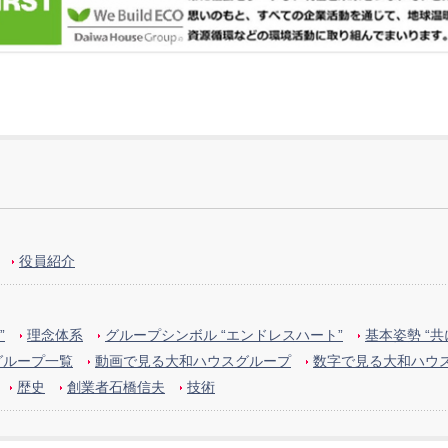
役員紹介
”
理念体系
グループシンボル “エンドレスハート”
基本姿勢 “
グループ一覧
動画で見る大和ハウスグループ
数字で見る大和ハウ
歴史
創業者石橋信夫
技術