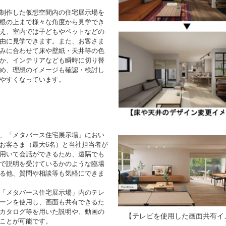
制作した仮想空間内の住宅展示場を
根の上まで様々な角度から見学でき
え、室内では子どもやペットなどの
由に見学できます。また、お客さま
みに合わせて床や壁紙・天井等の色
か、インテリアなども瞬時に切り替
め、理想のイメージも確認・検討し
やすくなっています。
、「メタバース住宅展示場」におい
お客さま（最大6名）と当社担当者が
用いて会話ができるため、遠隔でも
で説明を受けているかのような臨場
る他、質問や相談等も気軽にできま
「メタバース住宅展示場」内のテレ
ーンを使用し、画面も共有できるた
カタログ等を用いた説明や、動画の
【テレビを使用した画面共有イ
ことが可能です。