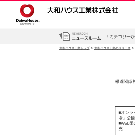
大和ハウス工業トップ
大和ハウス工業のリリース
報道関係
■オン
場」公
■Web
充