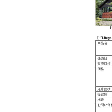
【「Life
商品名
発売日
販売目標
価格
延床面積
提案数
構造
お問い合