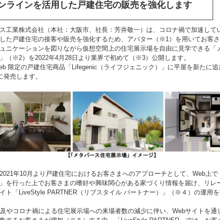
ンラインを活用した戸建住宅の販売を強化します
ス工業株式会社（本社：大阪市、社長：芳井敬一）は、コロナ禍で加速して
した戸建住宅の接客や販売を強化するため、アバター（※1）を用いてお客
ュニケーションを図りながら仮想空間上の住宅展示場を自由に見学できる「
」（※2）を2022年4月28日より業界で初めて（※3）公開します。
b 限定の戸建住宅商品「Lifegenic（ライフジェニック）」に平屋を新たに追加
日に発売します。
021年10月より戸建住宅におけるお客さまへのアプローチとして、Web上で
」を行った上でお客さまの嗜好や興味関心がある家づくり情報を届け、リレ
イト「LiveStyle PARTNER（リブスタイル パートナー）」（※４）の運用
及やコロナ禍による住宅展示場への来場者数の減少に伴い、Webサイトを通