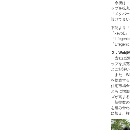
今後は、
ップを拡充
「メタバー
設けてまい
下記より「
「xevoΣ」
「Lifegen
「Lifegen
２．Web限
当社は201
ップを拡充し
どご好評い
また、We
を提案する
住宅市場全
ともに増加
ズが高まる
新提案の平
を組み合わ
に加え、柱