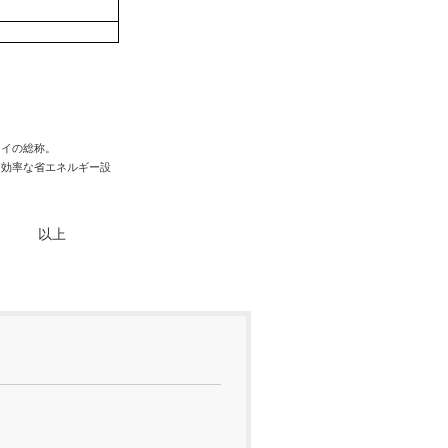
レイの総称。
高効率な省エネルギー設
以上