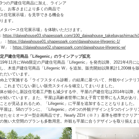
3つの戸建住宅商品に加え、ラインア
し、お客さまにより多くの商品で
ス住宅展示場」を見学できる機会を
ります。
メタバース住宅展示場」を体験いただけます。
：
https://daiwahouse03.shapespark.com/100_daiwahouse_takebayashimachi
ic」：
https://daiwahouse01.shapespark.com/daiwahouse-lifegenic-1/
ic W」：
https://daiwahouse02.shapespark.com/daiwahouse-lifegenic-w/
定戸建住宅商品「Lifegenic」のラインアップ拡充
9年11月にWeb限定の戸建住宅商品「Lifegenic」を発売以降、2021年4月
、木造戸建住宅商品「Lifegenic W」を追加。販売開始以降累計1,200棟を
ただいています。
b上で実施する「ライフスタイル診断」の結果に基づいて、外観やインテリ
、これまでにない新しい販売スタイルを確立してまいりました。
体が縮小し新設住宅着工戸数も減少する中、平屋の戸建住宅は2014年以降、
が続いています。また、平屋は高齢者世帯に加え子育て世帯にも人気があり
ことが見込まれるため、「Lifegenic」に平屋を追加することとなりました。
屋は、58のプランに、「Lifegenic」の4つの外観デザインと5つのインテ
せたセミオーダー型企画商品です。Nearly ZEH（※７）基準を標準でクリ
の無い大空間のプランも多数用意。外観も平屋に合うデザインを取り揃えま