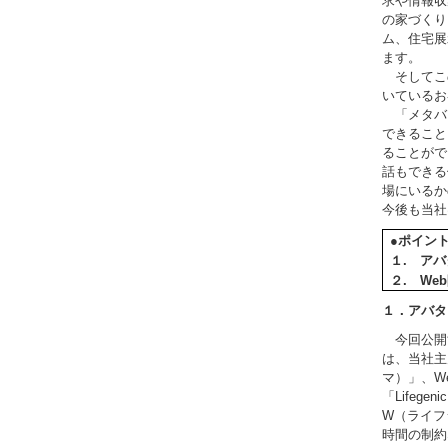
求や情報収
の家づくり
ム、住宅展
ます。
そしてこの
いているお
「メタバ
できること
ることがで
話もできる
場にいるか
今後も当社
●ポイン
１. ア
２. We
１．アバタ
今回公開
は、当社主
マ）」、W
「Lifege
W（ライフ
時間の制約