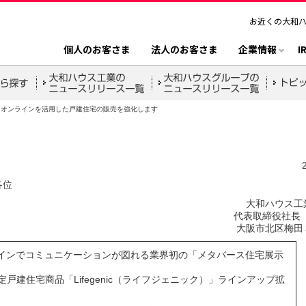
お近くの大和
個人のお客さま
法人のお客さま
企業情報
I
オンラインを活用した戸建住宅の販売を強化します
各位
大和ハウス工
代表取締役社長 
大阪市北区梅田
ラインでコミュニケーションが図れる業界初の「メタバース住宅展示
開
限定戸建住宅商品「Lifegenic（ライフジェニック）」ラインアップ拡