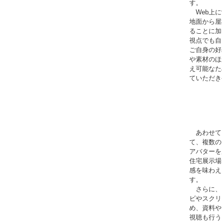
す。
Web上に
地面から屋
ることに加
視点でも自
ご自身の好
や素材のほ
え可能なた
ていただき
あわせて
て、複数の
アバターを
住宅展示場
感を味わえ
す。
さらに、
ビやスクリ
め、資料や
視聴も行う