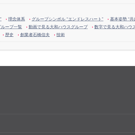
”
理念体系
グループシンボル “エンドレスハート”
基本姿勢 “
グループ一覧
動画で見る大和ハウスグループ
数字で見る大和ハウ
歴史
創業者石橋信夫
技術