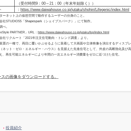
（受付時間9：00～21：00（年末年始除く））
ト
：
https://www.daiwahouse.co.jp/jutaku/shohin/Lifegenic/index.html
ンターネット上の仮想空間で動作するユーザーの分身のこと。
社STUDIO55「
Shapespark
（シェイプスパーク）」にて制作。
社調べ。
eStyle PARTNER」URL：
https://www.daiwahouse.co.jp/jutaku/lsp/index.html
会社リクルート「2021年注文住宅動向・トレンド調査」より。
示装置の一種で、両目に覆いかぶせるように装着して大画面や立体映像を演出するディスプ
EH（ネット・ゼロ・エネルギー・ハウス）を見据えた先進住宅として、外皮の高断熱化及び
え、再生可能エネルギーにより年間の一次エネルギー消費量をゼロに近づけた住宅。
ースの画像をダウンロードする。
役員紹介