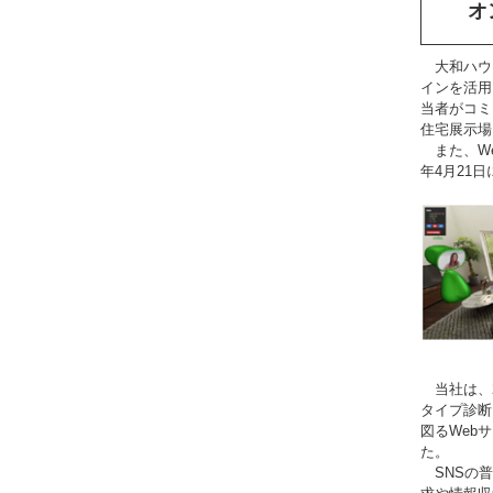
オ
大和ハウ
インを活用
当者がコミ
住宅展示場
また、We
年4月21
当社は、2
タイプ診断
図るWebサ
た。
SNSの普