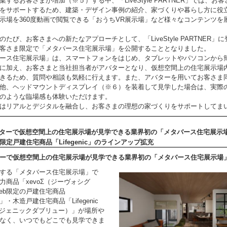
集するお客さまが増加（※５）する中、「LiveStyle PARTNER」では、お
をサポートするため、建築・デザイン事例の紹介、家づくりや暮らし方に役
示場を360度動画で閲覧できる「おうちVR展示場」など様々なコンテンツを
たび、お客さまへの新たなアプローチとして、「LiveStyle PARTNER」
客さま限定で「メタバース住宅展示場」を公開することとなりました。
ース住宅展示場」は、スマートフォンをはじめ、タブレットやパソコンから
に加え、お客さまと当社担当者がアバターとなり、仮想空間上の住宅展示場
きるため、質問や相談も気軽に行えます。また、アバターを用いてお客さま
他、ヘッドマウントディスプレイ（※６）を装着して見学した場合は、実際
のような臨場感も体験いただけます。
はリアルとデジタルを融合し、お客さまの理想の家づくりをサポートしてま
ト
バターで仮想空間上の住宅展示場が見学できる業界初の「メタバース住宅展示
b限定戸建住宅商品「Lifegenic」のラインアップ拡充
ーで仮想空間上の住宅展示場が見学できる業界初の「メタバース住宅展示場
する「メタバース住宅展示場」で
力商品「xevoΣ（ジーヴォシグ
eb限定の戸建住宅商品
nic」・木造戸建住宅商品「Lifegenic
ジェニックダブリュー）」が場所や
なく、いつでもどこでも見学できま