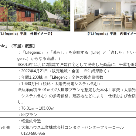
genic」（平屋）概要】
：「Lifegenic」（「暮らし」を意味する（Life）と「適した」と
genic）からなる造語。）
※2019年11月に2階建て戸建住宅として発売した商品に、平屋を追
：2022年4月21日（販売地域：全国 ※沖縄県除く）
：年間1,200棟 ※「Lifegenic」全体の販売目標数
：1,680万円（税込・太陽光発電システム含む）
※延床面積76.01㎡の2人世帯プランを想定した本体工事費（太陽
システム含む）の参考価格。建設地などにより、仕様および金額
り。
：76.01㎡～103.00㎡
：58プラン
：軽量鉄骨造
わせ先
：大和ハウス工業株式会社コンタクトセンターフリーコール
0120-590-956