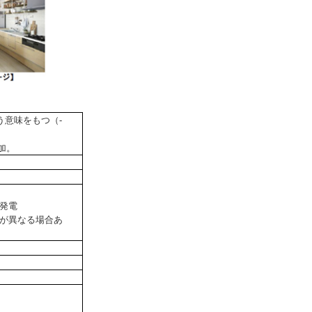
いう意味をもつ（-
加。
光発電
が異なる場合あ