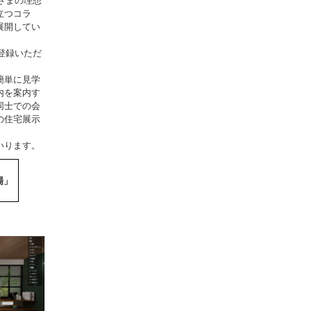
客さまの理想
立つコラ
展開してい
に登録いただ
簡単に見学
内を案内す
同士での会
の住宅展示
いります。
場」
」