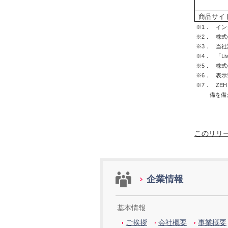
商品サイ
※1． イ
※2． 株式会
※3． 当
※4． 「Liv
※5． 株式
※6． 表
※7． Z
備を備
このリリ
企業情報
基本情報
ご挨拶
会社概要
事業概要