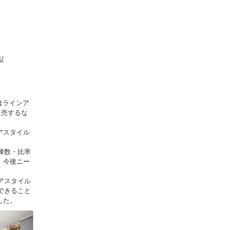
1/
にはラインア
販売するな
アスタイル
棟数・比率
、今後ニー
リアスタイル
アできること
した。