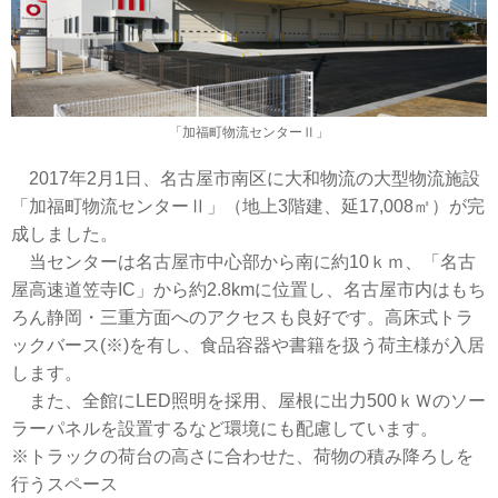
「加福町物流センターⅡ」
2017年2月1日、名古屋市南区に大和物流の大型物流施設
「加福町物流センターⅡ」（地上3階建、延17,008㎡）が完
成しました。
当センターは名古屋市中心部から南に約10ｋｍ、「名古
屋高速道笠寺IC」から約2.8kmに位置し、名古屋市内はもち
ろん静岡・三重方面へのアクセスも良好です。高床式トラ
ックバース(※)を有し、食品容器や書籍を扱う荷主様が入居
します。
また、全館にLED照明を採用、屋根に出力500ｋＷのソー
ラーパネルを設置するなど環境にも配慮しています。
※トラックの荷台の高さに合わせた、荷物の積み降ろしを
行うスペース