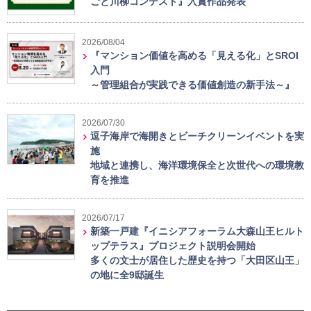
ごと川柳コンテスト』入賞作品発表
2026/08/04
『マンション価値を高める「見える化」とSROI
入門
～管理組合が実践できる価値創造の新手法～』
2026/07/30
逗子海岸で海開きとビーチクリーンイベントを実
施
地域と連携し、海洋環境保全と次世代への環境教
育を推進
2026/07/17
新築一戸建『イニシアフォーラム大森山王ヒルト
ップテラス』プロジェクト説明会開始
多くの文士が居住した歴史を持つ「大田区山王」
の地に全9邸誕生