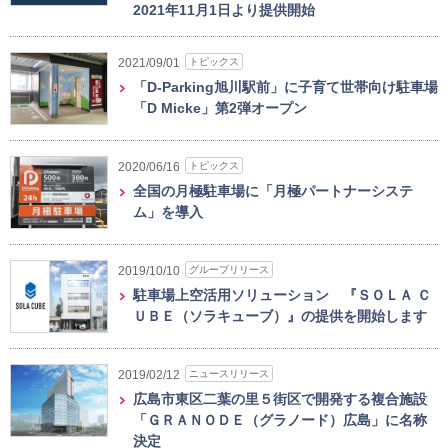
2021年11月1日より提供開始
トピックス
2021/09/01
「D-Parking旭川駅前」に子育て世帯向け駐車場
「D Micke」第2弾オープン
トピックス
2020/06/16
全国の月極駐車場に「月極パートナーシステ
ム」を導入
グループリリース
2019/10/10
駐車場上空活用ソリューション 『ＳＯＬＡ Ｃ
ＵＢＥ（ソラキューブ）』の提供を開始します
ニュースリリース
2019/02/12
広島市東区二葉の里５街区で開発する複合施設
「ＧＲＡＮＯＤＥ（グラノード）広島」に名称
決定