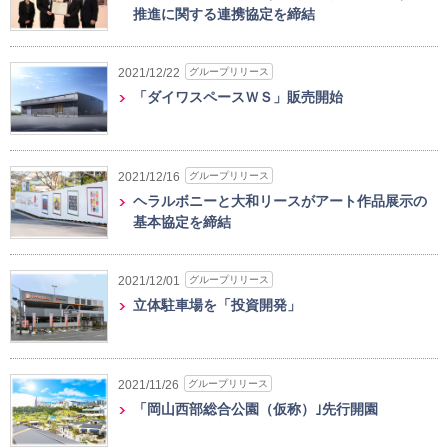
推進に関する連携協定を締結
グループリリース
2021/12/22
「ダイワスペースＷＳ」販売開始
グループリリース
2021/12/16
ヘラルボニーと大和リースがアート作品展示の
基本協定を締結
グループリリース
2021/12/01
立体駐車場を「投資開発」
グループリリース
2021/11/26
「岡山西部総合公園（仮称）｣先行開園