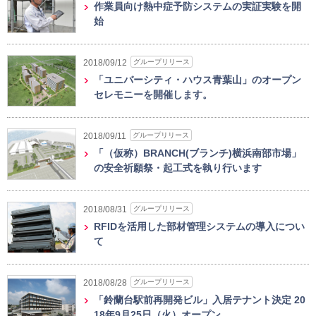
作業員向け熱中症予防システムの実証実験を開
始
グループリリース
2018/09/12
「ユニバーシティ・ハウス青葉山」のオープン
セレモニーを開催します。
グループリリース
2018/09/11
「（仮称）BRANCH(ブランチ)横浜南部市場」
の安全祈願祭・起工式を執り行います
グループリリース
2018/08/31
RFIDを活用した部材管理システムの導入につい
て
グループリリース
2018/08/28
「鈴蘭台駅前再開発ビル」入居テナント決定 20
18年9月25日（火）オープン