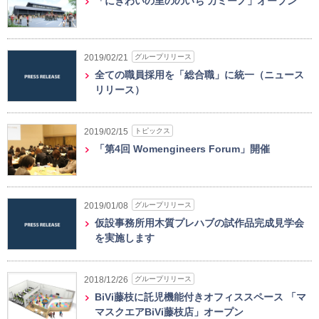
「にぎわいの里ののいち カミーノ」オープン
グループリリース
2019/02/21
全ての職員採用を「総合職」に統一（ニュース
リリース）
トピックス
2019/02/15
「第4回 Womengineers Forum」開催
グループリリース
2019/01/08
仮設事務所用木質プレハブの試作品完成見学会
を実施します
グループリリース
2018/12/26
BiVi藤枝に託児機能付きオフィススペース 「マ
マスクエアBiVi藤枝店」オープン