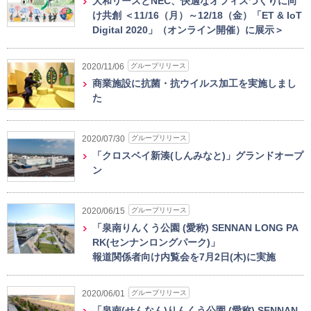
大和リースとNEC、快適なオフィスづくりに向
け共創 ＜11/16（月）～12/18（金）「ET & IoT
Digital 2020」（オンライン開催）に展示＞
グループリリース
2020/11/06
商業施設に抗菌・抗ウイルス加工を実施しまし
た
グループリリース
2020/07/30
「クロスベイ新湊(しんみなと)」グランドオープ
ン
グループリリース
2020/06/15
「泉南りんくう公園 (愛称) SENNAN LONG PA
RK(センナンロングパーク)」
報道関係者向け内覧会を7月2日(木)に実施
グループリリース
2020/06/01
「泉南(せんなん)りんくう公園 (愛称) SENNAN